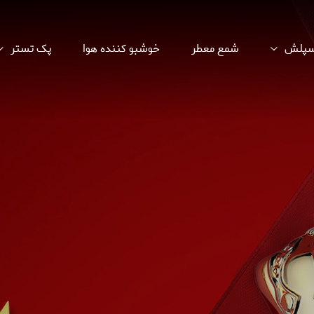
اسپلش
شمع معطر
خوشبو کننده هوا
پک تستر