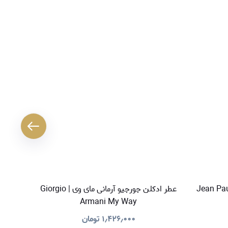
دکلن ژان پل گوتیه لا بل | Jean Paul
عطر ادکلن جورجیو آرمانی مای وی | Giorgio
عطر ادک
Armani My Way
۱٫۴۲۶٫۰۰۰
تومان