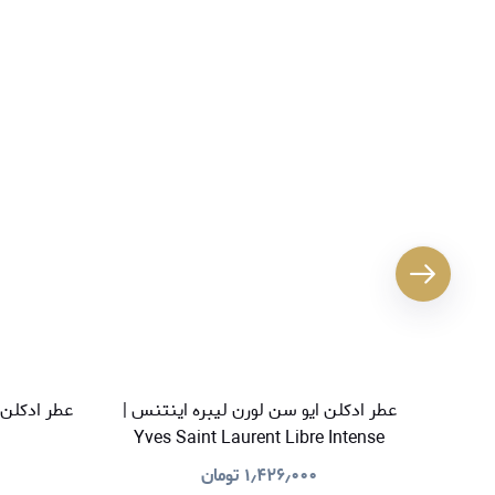
عطر ادکلن ایو سن لورن لیبره اینتنس |
عطر ادکلن بیلی آیلی
Yves Saint Laurent Libre Intense
۱٫۴۲۶٫۰۰۰
تومان