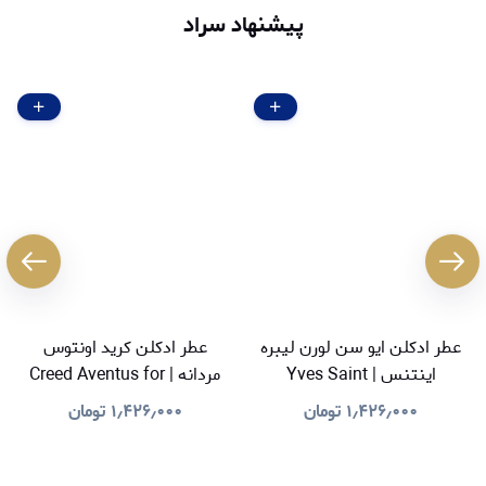
پیشنهاد سراد
عطر ادکلن ایو سن لورن لیبره
عطر ادکلن کرید اونتوس
اینتنس | Yves Saint
مردانه | Creed Aventus for
Men
Laurent Libre Intense
۱٫۴۲۶٫۰۰۰
تومان
۱٫۴۲۶٫۰۰۰
تومان