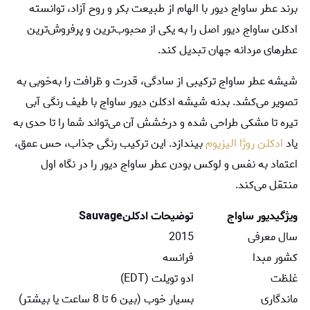
برند عطر ساواج ديور با الهام از طبیعت بکر و روح آزاد، توانسته
ادکلن ساواج دیور اصل را به یکی از محبوب‌ترین و پرفروش‌ترین
عطرهای مردانه جهان تبدیل کند.
شیشه عطر ساواج ترکیبی از سادگی، قدرت و ظرافت را به‌خوبی به
تصویر می‌کشد. بدنه شیشه ادكلن ديور ساواج با طیف رنگی آبی
تیره تا مشکی طراحی شده و درخشش آن می‌تواند شما را تا حدی به
یاد
ادکلن روژا الیزیوم
بیندازد. این ترکیب رنگی جذاب، حس عمق،
اعتماد به نفس و لوکس بودن عطر ساواج ديور را در نگاه اول
منتقل می‌کند.
ویژگی
ديور ساواج
توضیحات ادکلن
Sauvage
سال معرفی
2015
کشور مبدا
فرانسه
غلظت
ادو تویلت (EDT)
ماندگاری
بسیار خوب (بین 6 تا 8 ساعت یا بیشتر)