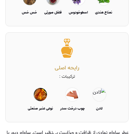
نعناع هندی
اسطوخودوس
فلفل صورتی
خس خس
رایحه اصلی
ترکیبات :
لادن
چوب درخت سدر
نوعی عنبر صنعتی
عطر ساواج نمادی از ظرافت و جذابیت بی‌نظیر است. ساواج ديور با