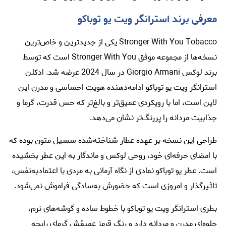
معرفی برند استرانگر ویت یو توباکو
Stronger With You Tobacco یکی از جدیدترین و خاص‌ترین
نسخه‌ها از مجموعه موفق Stronger With You است که توسط
برند لوکس Giorgio Armani در سال 2024 عرضه شد. ادکلن
استرانگر ویت یو توباکو ادامه‌دهنده هویت احساسی و مدرن این
لاین است، اما با رویکردی عمیق‌تر و بالغ‌تر که حس قدرت، گرما و
جذابیت مردانه را پررنگ‌تر نشان می‌دهد.
طراحی این نسخه بر عهده عطار شناخته‌شده سسیل متون
بوده که
با امضای حرفه‌ای خود، روحی لوکس و ماندگار به این عطر بخشیده
است. عطر یو توباکو نمادی از نگاه آرمانی به مردی با اعتمادبه‌نفس،
تاثیرگذار و امروزی است که حضورش به‌سادگی فراموش نمی‌شود.
بطری استرانگر ویت یو توباکو با خطوط ساده و گوشه‌های نرم،
جلوه‌ای مدرن و مردانه دارد و رنگ قرمز عمیقش گرمای رایحه