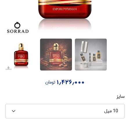
۱٫۴۲۶٫۰۰۰
تومان
سایز
10 میل