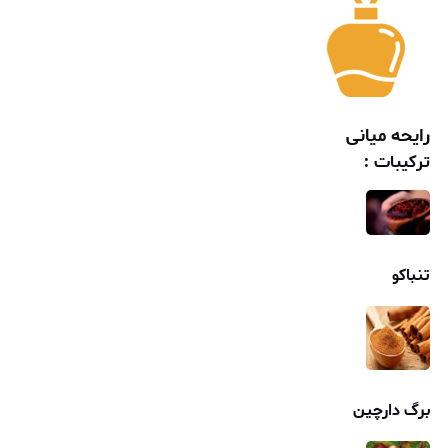
رایحه میانی
ترکیبات :
تنباکو
برگ دارچین