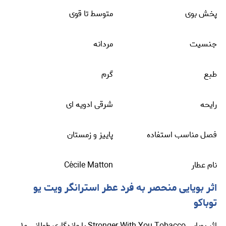
پخش بوی
متوسط تا قوی
جنسیت
مردانه
طبع
گرم
رایحه
شرقی ادویه ای
فصل مناسب استفاده
پاییز و زمستان
نام عطار
Matton
Cécile
اثر بویایی منحصر به ‌فرد عطر استرانگر ویت یو
توباکو
اثر بویایی Stronger With You Tobacco با ماندگاری طولانی ۱۰