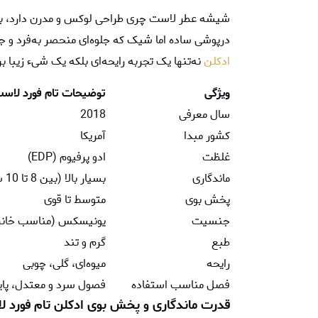
شیشه عطر لاست چری طراحی لوکس و مدرن دارد، با ب
درپوشی ساده اما شیک که جلوه‌ای منحصر به‌فرد و 
ادکلن
نه‌تنها یک تجربه رایحه‌ای بلکه یک شیء زیبا ب
ویژگی
توضیحات تام فورد لاس
سال معرفی
2018
کشور مبدا
آمریکا
غلظت
ادو پرفیوم (EDP)
ماندگاری
بسیار بالا (بین 8 تا 10 ساعت، بسته به پوست)
پخش بوی
متوسط تا قوی
جنسیت
یونیسکس (مناسب خانم ه
طبع
گرم و تند
رایحه
میوه‌ای، گلی، چوبی
فصل مناسب استفاده
فصول سرد و معتدل، پای
قدرت ماندگاری و پخش بوی ادکلن تام فورد 