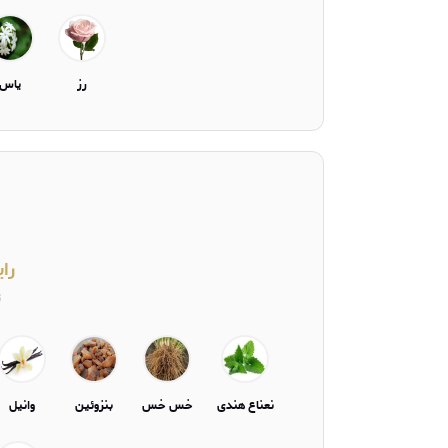
رز
یاس
را
ت
نعناع هندی
خس خس
بنزوئین
وانیل