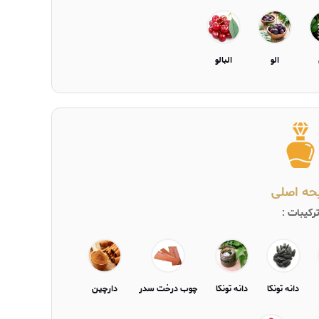
الو
البالو
یحه اصلی
رکیبات :
دانه تونکا
دانه تونکا
چوب درخت سدر
دارچین