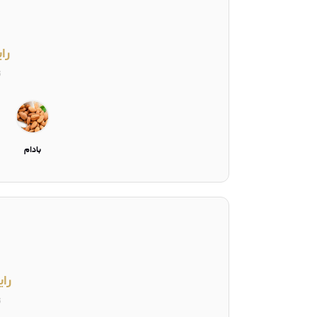
را
ت
بادام
رای
ت