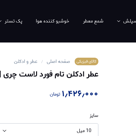
اسپلش
شمع معطر
خوشبو کننده هوا
پک تستر
صفحه اصلی
عطر و ادکلن
کالای فیزیکی
عطر ادکلن تام فورد لاست چری | om Ford Lost Cherry
۱٫۴۲۶٫۰۰۰
تومان
سایز
10 میل