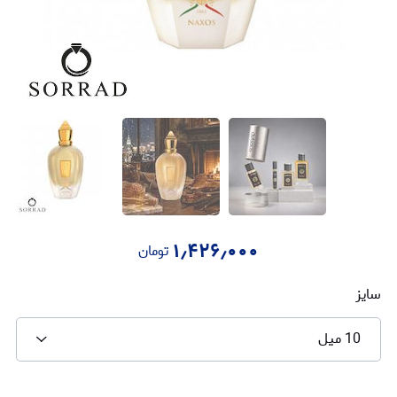
۱٫۴۲۶٫۰۰۰
تومان
سایز
10 میل