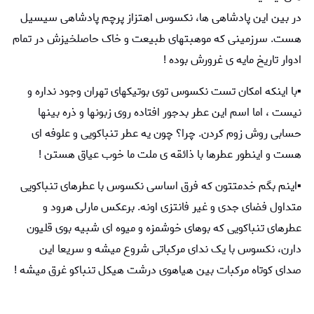
در بین این پادشاهی ها، نکسوس اهتزاز پرچم پادشاهی سیسیل
هست. سرزمینی که موهبتهای طبیعت و خاک حاصلخیزش در تمام
ادوار تاریخ مایه ی غرورش بوده !
▪️با اینکه امکان تست نکسوس توی بوتیکهای تهران وجود نداره و
نیست ، اما اسم این عطر بدجور افتاده روی زبونها و ذره بینها
حسابی روش زوم کردن. چرا؟ چون یه عطر تنباکویی و علوفه ای
هست و اینطور عطرها با ذائقه ی ملت ما خوب عیاق هستن !
▪️اینم بگم خدمتتون که فرق اساسی نکسوس با عطرهای تنباکویی
متداول فضای جدی و غیر فانتزی اونه. برعکس مارلی هرود و
عطرهای تنباکویی که بوهای خوشمزه و میوه ای شبیه بوی قلیون
دارن، نکسوس با یک ندای مرکباتی شروع میشه و سریعا این
صدای کوتاه مرکبات بین هیاهوی درشت هیکل تنباکو غرق میشه !