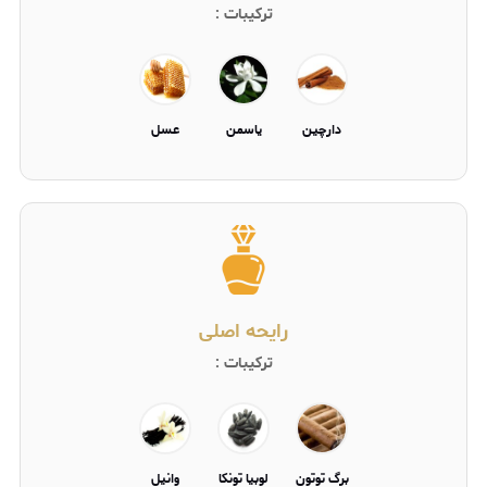
ترکیبات :
دارچين
ياسمن
عسل
رایحه اصلی
ترکیبات :
برگ توتون
لوبيا تونکا
وانيل