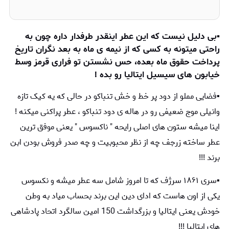
▪️بی دلیل نیست که این عطر اینقدر طرفدار داره چون به
راحتی میتونه به کسی که از نیمه ی ماه به بعد نگران تاریخ
پرداخت حقوق ماه بعده، حس نشستن تو فراری قرمز وسط
خیابون های سیسیل ایتالیا رو بده !
▪️فضایی مملو از دود پر خط و خش تنباکو در حالی که یه کیک تازه
وانیلی موج ضعیفی رو در هاله ی دود تنباکو ، عطر پراکنی میکنه !
اینا میشه ستون های اصلی رایحه " ناکسوس " یعنی موفق ترین
عطر ساخته زرجف چه از نظر محبوبیت و چه صدر فروش بودن ابن
برند !!!
▪️سری ۱۸۶۱ سرژف که تا امروز شامل سه عطر میشه و نکسوس
یکی از اون هاست که ادای دین این برند بحساب میاد به وطن
خودش یعنی ایتالیا و بزرگداشت 150 امین سالگرد اتحاد پادشاهی
های ایتالیا !!!