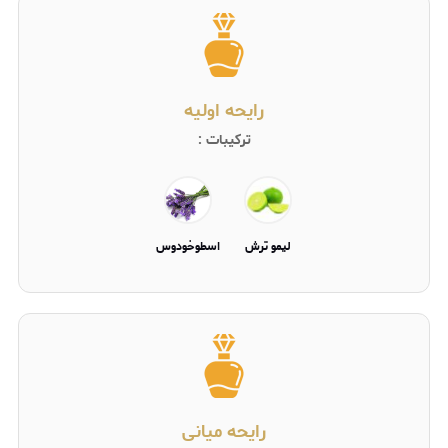
رایحه اولیه
ترکیبات :
ليمو ترش
اسطوخودوس
رایحه میانی