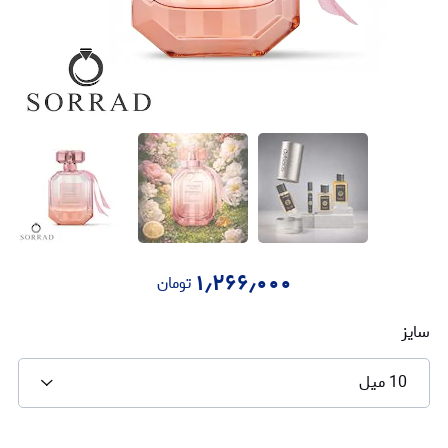
۱٫۲۶۶٫۰۰۰
تومان
سایز
10 میل