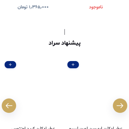
ناموجود
۱٫۳۶۵٫۰۰۰
تومان
پیشنهاد سراد
عطر ادکلن ایو سن لورن لیبره
عطر ادکلن کرید اونتوس