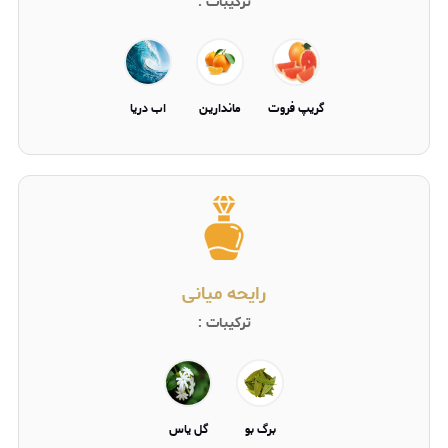
ترکیبات :
گریپ فروت
ماندارین
اب دریا
رایحه میانی
ترکیبات :
برگ بو
گل یاس