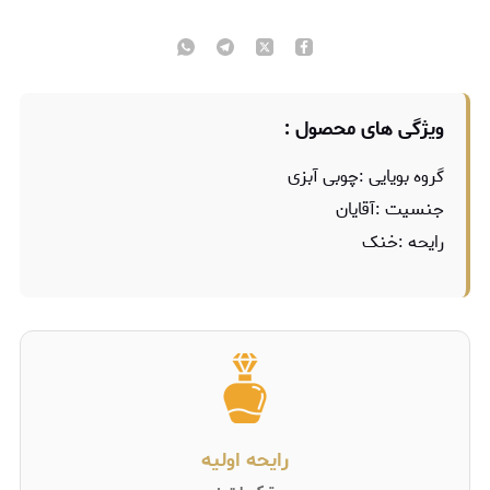
ویژگی های محصول :
گروه بویایی :چوبی آبزی
جنسیت :آقایان
رایحه :خنک
رایحه اولیه