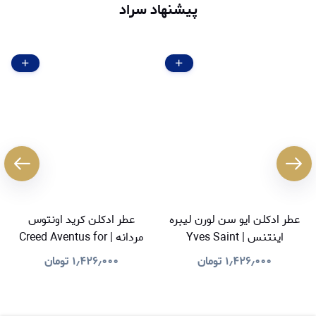
پیشنهاد سراد
عطر ادکلن ایو سن لورن لیبره
عطر ادکلن کرید اونتوس
اینتنس | Yves Saint
مردانه | Creed Aventus for
Men
Laurent Libre Intense
۱٫۴۲۶٫۰۰۰
تومان
۱٫۴۲۶٫۰۰۰
تومان