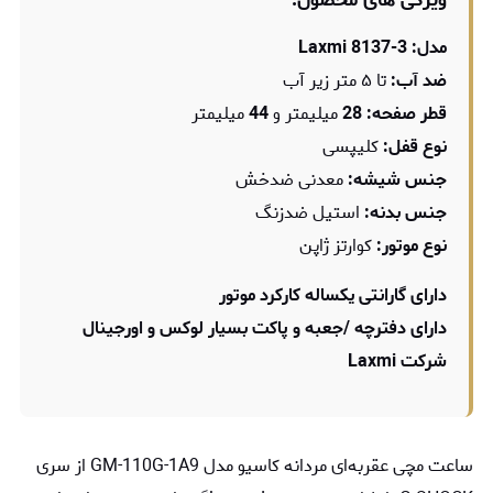
ویژگی های محصول:
مدل: Laxmi 8137-3
ضد آب:
تا ۵ متر زیر آب
قطر صفحه: 28
میلیمتر و
44
میلیمتر
نوع قفل:
کلیپسی
جنس شیشه:
معدنی ضدخش
جنس بدنه:
استیل ضدزنگ
نوع موتور:
کوارتز ژاپن
دارای گارانتی یکساله کارکرد موتور
دارای دفترچه /جعبه و پاکت بسیار لوکس و اورجینال
شرکت Laxmi
ساعت مچی عقربه‌ای مردانه کاسیو مدل GM-110G-1A9 از سری