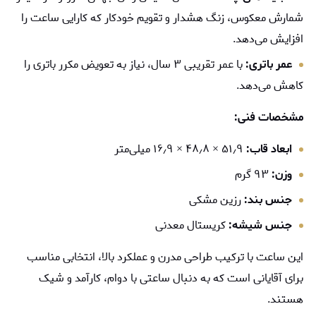
شمارش معکوس، زنگ هشدار و تقویم خودکار که کارایی ساعت را
افزایش می‌دهد.
عمر باتری:
با عمر تقریبی ۳ سال، نیاز به تعویض مکرر باتری را
کاهش می‌دهد.
مشخصات فنی:
ابعاد قاب:
۵۱٫۹ × ۴۸٫۸ × ۱۶٫۹ میلی‌متر
وزن:
۹۳ گرم
جنس بند:
رزین مشکی
جنس شیشه:
کریستال معدنی
این ساعت با ترکیب طراحی مدرن و عملکرد بالا، انتخابی مناسب
برای آقایانی است که به دنبال ساعتی با دوام، کارآمد و شیک
هستند.