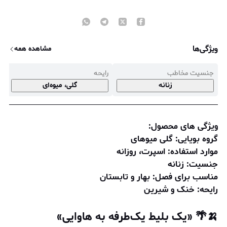
ویژگی‌ها
مشاهده همه
جنسیت مخاطب
رایحه
م
زنانه
گلی، میوه‌ای
ویژگی های محصول:
گروه بویایی: گلی میوه‎ای
موارد استفاده: اسپرت، روزانه
جنسیت: زنانه
مناسب برای فصل: بهار و تابستان
رایحه: خنک و شیرین
🍌🌴 «یک بلیط یک‌طرفه به هاوایی»