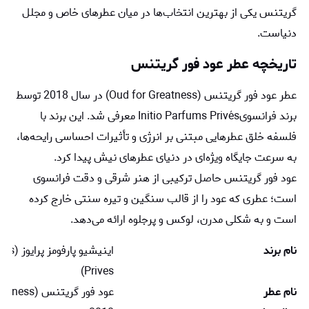
گریتنس یکی از بهترین انتخاب‌ها در میان عطرهای خاص و مجلل
دنیاست.
تاریخچه عطر عود فور گریتنس
عطر عود فور گریتنس (Oud for Greatness) در سال 2018 توسط
برند فرانسویInitio Parfums Privés معرفی شد. این برند با
فلسفه‌ خلق عطرهایی مبتنی بر انرژی و تأثیرات احساسی رایحه‌ها،
به ‌سرعت جایگاه ویژه‌ای در دنیای عطرهای نیش پیدا کرد.
عود فور گریتنس حاصل ترکیبی از هنر شرقی و دقت فرانسوی
است؛ عطری که عود را از قالب سنگین و تیره‌ سنتی خارج کرده
است و به شکلی مدرن، لوکس و پرجلوه ارائه می‌دهد.
نام برند
اینیشیو پ
Prives)
نام عطر
عود فور گریتنس (Oud for Greatness)