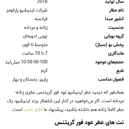
سال تولید
2018
نام عطار
شرکت اینیشیو پارفومز پرای
کشور مبدا
فرانسه
جنسیت
زنانه و مردانه
گروه بویایی
چوبی ادویه‌ای
پخش بو (سیاژ)
متوسط تا قوی
ماندگاری
7 تا 10 ساعت
حجم‌های موجود
10-30-50-100 میلی‌لیتر
طبع
گرم
فصول مناسب
پاییز، زمستان و بهار
همانطور که دیدید عطر اینیشیو عود فور گریتنس عطری زنانه-
مردانه است. اگر می‌خواهید در کنار این شاهکار برند اینیشیو، یک
عطر کاملا زنانه هم داشته باشید، پیشنهاد ما
فلاور بامب
است.
نت‌ های عطر عود فور گریتنس