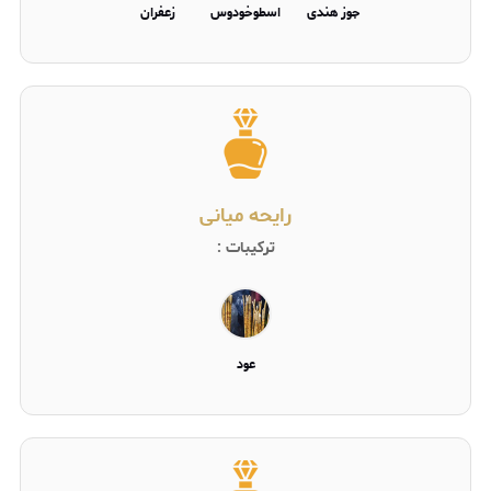
جوز هندی
اسطوخودوس
زعفران
رایحه میانی
ترکیبات :
عود