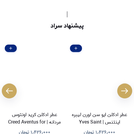
پیشنهاد سراد
عطر ادکلن ایو سن لورن لیبره
عطر ادکلن کرید اونتوس
اینتنس | Yves Saint
مردانه | Creed Aventus for
Men
Laurent Libre Intense
۱٫۴۲۶٫۰۰۰
تومان
۱٫۴۲۶٫۰۰۰
تومان