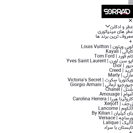
عطر و ادکلن
عطر های مینیاتوری
معروف ترین برند ها
لویی ویتون | Louis Vuitton
کایالی | Kayali
تام فورد | Tom Ford
ایو سن لورن | Yves Saint Laurent
دیور | Dior
کرید | Creed
مارلی | Marly
ویکتوریا سکرت | Victoria's Secret
جیورجیو آرمانی | Giorgio Armani
شنل | Chanel
آمواج | Amouage
کارولینا هررا | Carolina Herrera
زرجف | Xerjoff
لانکوم | Lancome
بای کیلیان | By Kilian
ورساچه | Versace
لالیک | Lalique
تابستان با سراد