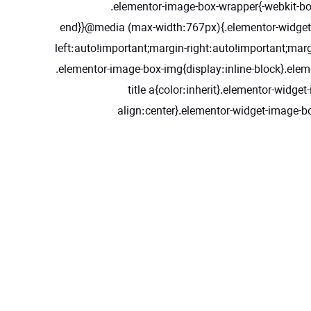
.elementor-image-box-wrapper{-webkit-box-
end}}@media (max-width:767px){.elementor-widget
left:auto!important;margin-right:auto!important;ma
.elementor-image-box-img{display:inline-block}.ele
title a{color:inherit}.elementor-widg
align:center}.elementor-widget-image-b