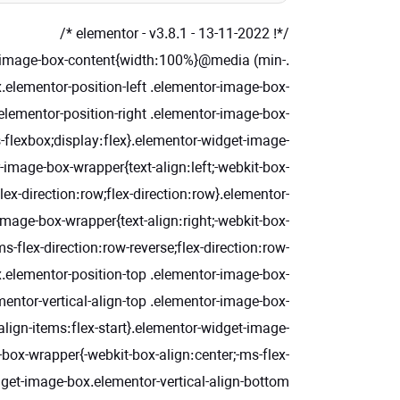
/*! elementor - v3.8.1 - 13-11-2022 */
r-image-box-content{width:100%}@media (min-
elementor-position-left .elementor-image-box-
lementor-position-right .elementor-image-box-
-flexbox;display:flex}.elementor-widget-image-
-image-box-wrapper{text-align:left;-webkit-box-
lex-direction:row;flex-direction:row}.elementor-
mage-box-wrapper{text-align:right;-webkit-box-
ms-flex-direction:row-reverse;flex-direction:row-
.elementor-position-top .elementor-image-box-
ntor-vertical-align-top .elementor-image-box-
;align-items:flex-start}.elementor-widget-image-
box-wrapper{-webkit-box-align:center;-ms-flex-
dget-image-box.elementor-vertical-align-bottom