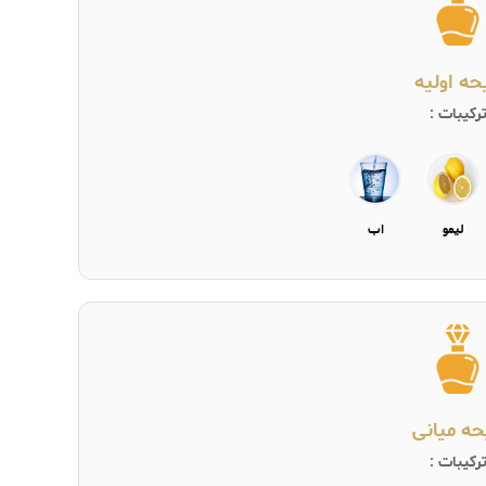
یحه اولیه
رکیبات :
لیمو
اب
حه میانی
رکیبات :