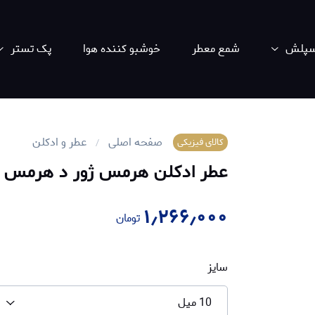
اسپلش
شمع معطر
خوشبو کننده هوا
پک تستر
صفحه اصلی
عطر و ادکلن
کالای فیزیکی
عطر ادکلن هرمس ژور د هرمس | ermes Jour d'Hermes
۱٫۲۶۶٫۰۰۰
تومان
سایز
10 میل