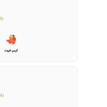
را
ت
گریپ فروت
رای
ت