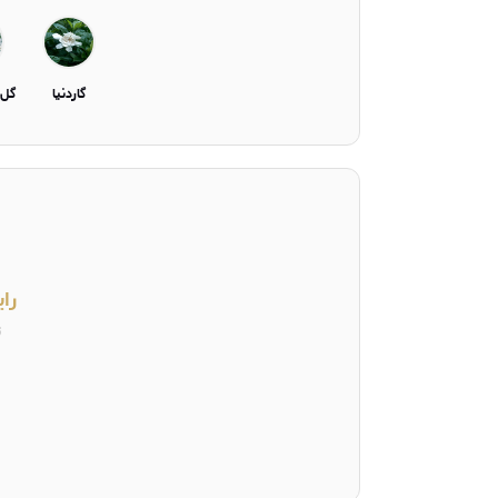
گاردنیا
گل 
را
ت