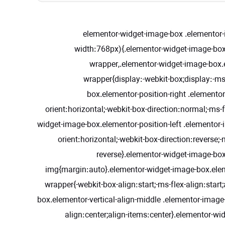
.elementor-widget-image-box .elemento
width:768px){.elementor-widget-image-box.
wrapper,.elementor-widget-image-box.e
wrapper{display:-webkit-box;display:-ms
box.elementor-position-right .elementor
orient:horizontal;-webkit-box-direction:normal;-ms-f
widget-image-box.elementor-position-left .elementor-i
orient:horizontal;-webkit-box-direction:reverse;-
reverse}.elementor-widget-image-box
img{margin:auto}.elementor-widget-image-box.eleme
wrapper{-webkit-box-align:start;-ms-flex-align:start
box.elementor-vertical-align-middle .elementor-image-
align:center;align-items:center}.elementor-wi