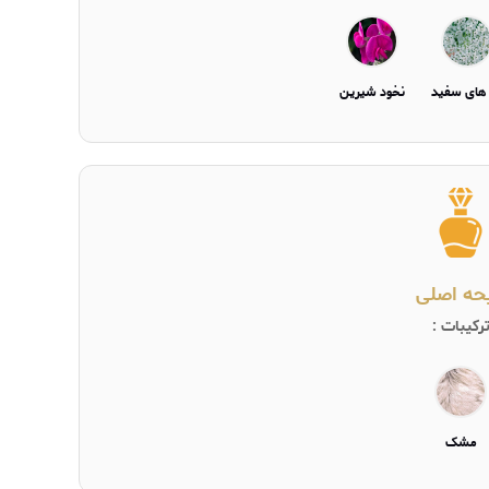
های سفید
نخود شیرین
یحه اصلی
رکیبات :
مشک