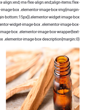
align:end;-ms-flex-align:end;align-items:flex-
-image-box .elementor-image-box-img{margin-
rgin-bottom:15px}}.elementor-widget-image-box
mentor-widget-image-box .elementor-image-box-
et-image-box .elementor-image-box-wrapper{text-
ox .elementor-image-box-description{margin:0}