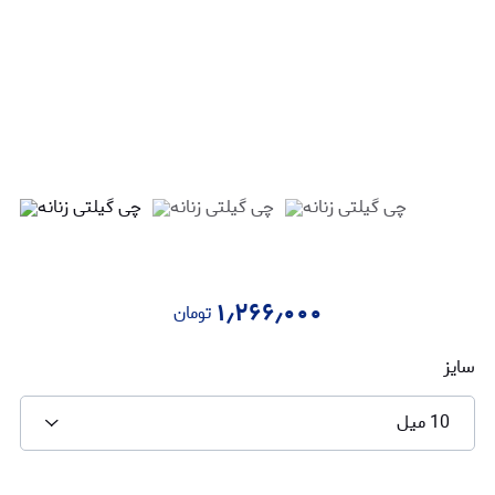
۱٫۲۶۶٫۰۰۰
تومان
سایز
10 میل