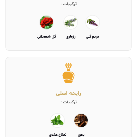
ترکیبات :
مريم گلي
رزماري
گل شمعداني
رایحه اصلی
ترکیبات :
بخور
نعناع هندي