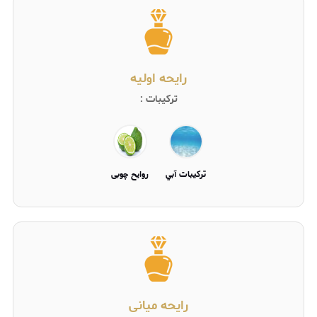
رایحه اولیه
ترکیبات :
تركيبات آبي
روایح چوبی
رایحه میانی