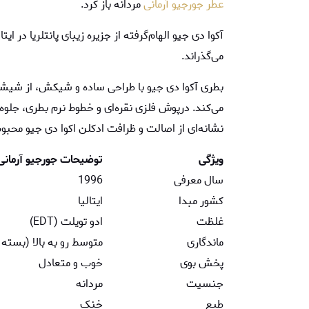
عطر جورجیو آرمانی
مردانه باز کرد.
آکوا دی جیو الهام‌گرفته از جزیره زیبای پانتلریا در ا
می‌گذراند.
بطری آکوا دی جیو با طراحی ساده و شیکش، از شیش
می‌کند. درپوش فلزی نقره‌ای و خطوط نرم بطری، جلوه‌ا
نشانه‌ای از اصالت و ظرافت ادکلن اکوا دی جیو محب
ویژگی
توضیحات جورجیو آرمانی 
سال معرفی
1996
کشور مبدا
ایتالیا
غلظت
ادو تویلت (EDT)
ماندگاری
متوسط رو به بالا (بسته
پخش بوی
خوب و متعادل
جنسیت
مردانه
طبع
خنک