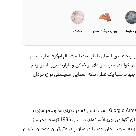
ه بلوط
چوب درخت سدر
مشک
ی از تازگی، آزادی و پیوند عمیق انسان با طبیعت است. الهام‌گرفته از نسیم
ن آکوا دی جیو تجربه‌ای از خنکی و طراوت بی‌پایان را رقم
 جیو نه‌تنها یک عطر، بلکه امضایی همیشگی برای مردان
برند آکوا دی جیو یکی از شاهکارهای برند ایتالیایی Giorgio Armani است؛ نامی که در دنیای مد و عطرسازی با
اصالت، ظرافت و سادگی لوکس شناخته می‌شود. ادکلن آکوا دی جیو افسانه‌ای در سال 1996 توسط عطرساز