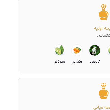
یحه اولیه
رکیبات :
گل یاس
ماندارین
لیمو ترش
حه میانی