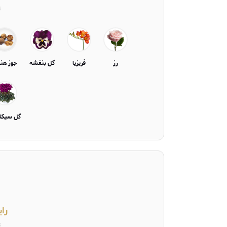
ت
رز
فریزیا
گل بنفشه
جوز هن
گل سیکل
را
ت