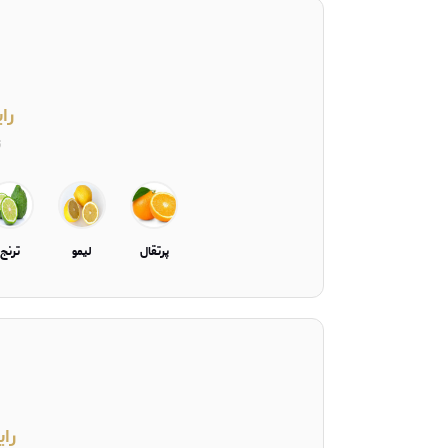
را
ت
پرتقال
لیمو
ترنج
رای