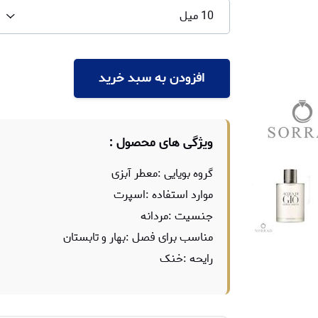
10 میل
افزودن به سبد خرید
ویژگی های محصول :
گروه بویایی :معطر آبزی
موارد استفاده :اسپرت
جنسیت :مردانه
مناسب برای فصل :بهار و تابستان
رایحه :خنک