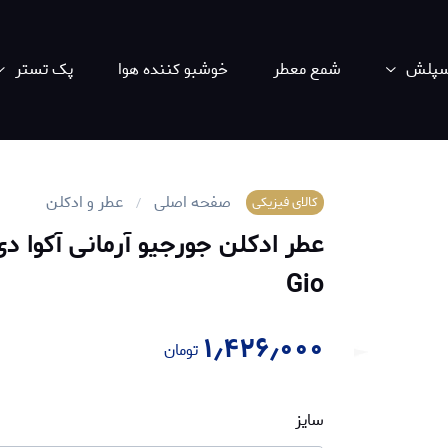
اسپلش
شمع معطر
خوشبو کننده هوا
پک تستر
صفحه اصلی
عطر و ادکلن
کالای فیزیکی
Gio
۱٫۴۲۶٫۰۰۰
تومان
سایز