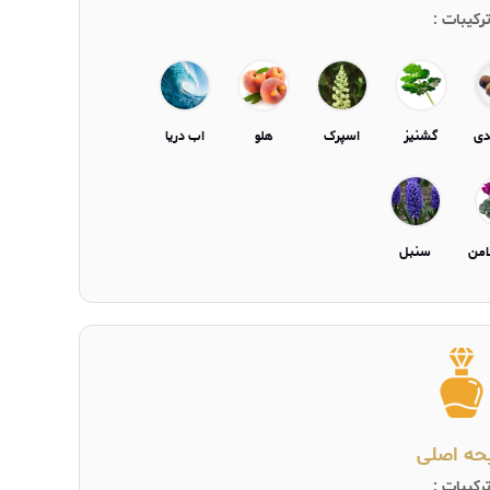
رکیبات :
دی
گشنیز
اسپرک
هلو
اب دریا
امن
سنبل
یحه اصلی
رکیبات :