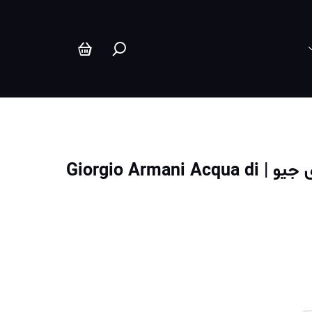
عطر ادکلن جورجیو آرمانی آکوا دی جیو | Giorgio Armani Acqua di