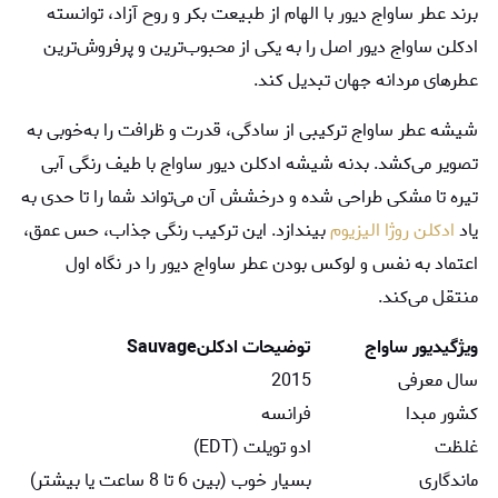
برند عطر ساواج ديور با الهام از طبیعت بکر و روح آزاد، توانسته
ادکلن ساواج دیور اصل را به یکی از محبوب‌ترین و پرفروش‌ترین
عطرهای مردانه جهان تبدیل کند.
شیشه عطر ساواج ترکیبی از سادگی، قدرت و ظرافت را به‌خوبی به
تصویر می‌کشد. بدنه شیشه ادكلن ديور ساواج با طیف رنگی آبی
تیره تا مشکی طراحی شده و درخشش آن می‌تواند شما را تا حدی به
یاد
ادکلن روژا الیزیوم
بیندازد. این ترکیب رنگی جذاب، حس عمق،
اعتماد به نفس و لوکس بودن عطر ساواج ديور را در نگاه اول
منتقل می‌کند.
ویژگی
ديور ساواج
توضیحات ادکلن
Sauvage
سال معرفی
2015
کشور مبدا
فرانسه
غلظت
ادو تویلت (EDT)
ماندگاری
بسیار خوب (بین 6 تا 8 ساعت یا بیشتر)