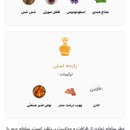
نعناع هندی
اسطوخودوس
فلفل صورتی
خس خس
رایحه اصلی
ترکیبات :
لادن
چوب درخت سدر
نوعی عنبر صنعتی
عطر ساواج نمادی از ظرافت و جذابیت بی‌نظیر است. ساواج ديور با