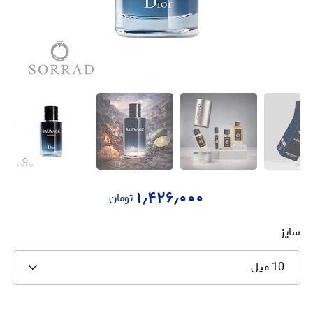
۱٫۴۲۶٫۰۰۰
تومان
سایز
10 میل