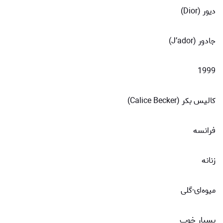
دیور (Dior)
جادور (J’ador)
1999
کالیس بکر (Calice Becker)
فرانسه
زنانه
میوه‌ای-گلی
بسیار خوب