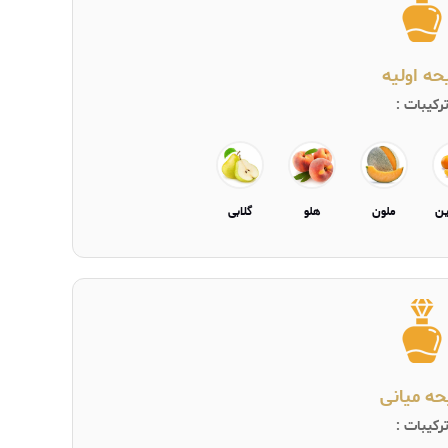
یحه اولیه
رکیبات :
ین
ملون
هلو
گلابی
حه میانی
رکیبات :