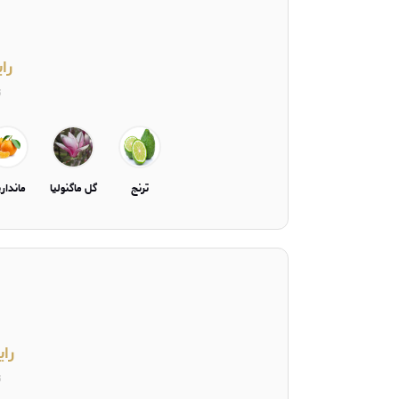
را
ت
ترنج
گل ماگنولیا
ماندار
رای
ت