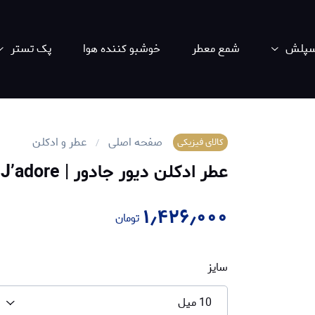
اسپلش
شمع معطر
خوشبو کننده هوا
پک تستر
صفحه اصلی
عطر و ادکلن
کالای فیزیکی
عطر ادکلن دیور جادور | Dior J’adore
۱٫۴۲۶٫۰۰۰
تومان
سایز
10 میل