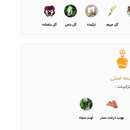
گل مریم
ارکیده
گل یاس
گل بنفشه
یحه اصلی
رکیبات :
چوب درخت سدر
توت سیاه