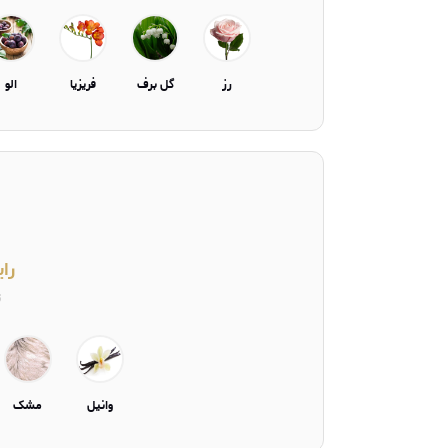
رز
گل برف
فریزیا
الو
را
ت
وانیل
مشک