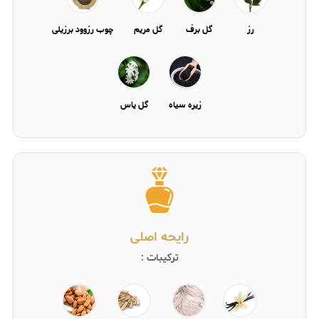
رز
گل برف
گل مریم
چوب رزوود برزیلی
زیره سیاه
گل یاس
رایحه اصلی
ترکیبات :