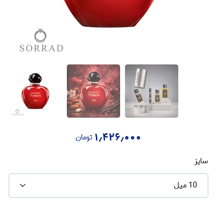
۱٫۴۲۶٫۰۰۰
تومان
سایز
10 میل