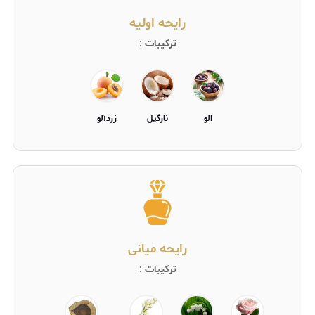
رایحه اولیه
ترکیبات :
الو
نارگیل
زردآلو
رایحه میانی
ترکیبات :