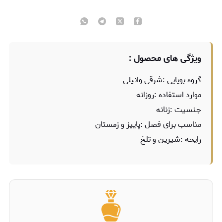
ویژگی های محصول :
گروه بویایی :شرقی وانیلی
موارد استفاده :روزانه
جنسیت :زنانه
مناسب برای فصل :پاییز و زمستان
رایحه :شیرین و تلخ