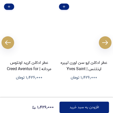
عطر ادکلن ایو سن لورن لیبره
عطر ادکلن کرید اونتوس
اینتنس | Yves Saint
مردانه | Creed Aventus for
Men
Laurent Libre Intense
۱٫۴۲۶٫۰۰۰
تومان
۱٫۴۲۶٫۰۰۰
تومان
۱٫۴۲۶٫۰۰۰
افزودن به سبد خرید