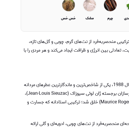
دی
چرم
مشک
خس خس
کیبی منحصر‌به‌فرد از نت‌های گرم، چوبی و گل‌های تازه،
، تعادلی بین انرژی و ظرافت ایجاد می‌کند و هر مردی را با
برند دیور با معرفی عطر فارنهایت (Fahrenheit) در سال 1988، یکی از شاخص‌ترین و ماندگارترین عطرهای مردانه
را به دنیای عطر عرضه کرد. این ادکلن توسط تیم عطرسازان برجسته ژان لوئی سیوزاک (Jean-Louis Sieuzac)،
میشل آل‌مراک (Michel Almairac) و موریس راجر (Maurice Roger) خلق شد؛ ترکیبی استادانه که جسارت و
یحه‌ای منحصربه‌فرد از نت‌های چوبی، ادویه‌ای و گلی ارائه