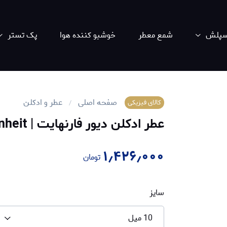
اسپلش
شمع معطر
خوشبو کننده هوا
پک تستر
صفحه اصلی
عطر و ادکلن
کالای فیزیکی
عطر ادکلن دیور فارنهایت | Dior Fahrenheit
۱٫۴۲۶٫۰۰۰
تومان
سایز
10 میل