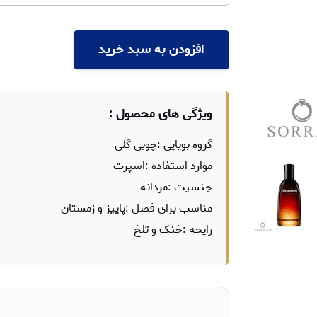
افزودن به سبد خرید
ویژگی های محصول :
گروه بویایی :چوبی گلی
موارد استفاده :اسپرت
جنسیت :مردانه
مناسب برای فصل :پاییز و زمستان
رایحه :خنک و تلخ