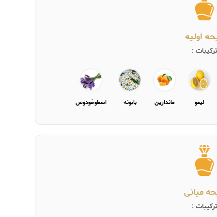
یحه اولیه
رکیبات :
لیمو
ماندارین
بابونه
اسطوخودوس
حه میانی
رکیبات :