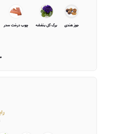
جوز هندی
برگ گل بنفشه
چوب درخت سدر
م
را
ت