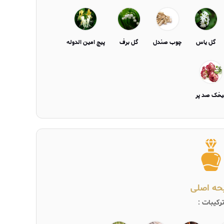
گل یاس
چوب صندل
گل برف
پیچ امین الدوله
یخک صد پر
یحه اصلی
رکیبات :