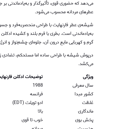
می‌دهد که حضوری قوی، تأثیرگذار و به‌یادماندنی بر جا
عطرهای مردانه محسوب می‌شود.
شیشه‌ی عطر فارنهایت با طراحی منحصربه‌فرد و جسو
به‌یادماندنی است. بطری با فرم بلند و کشیده ادکلن
گرم و کهربایی مایع درون آن، جلوه‌ای چشم‌نواز و انرژ
درپوش شیشه با طراحی ساده اما مستحکم، تضادی زیبا 
می‌کشد.
ویژگی
توضیحات ادکلن فارنهای
سال معرفی
1988
کشور مبدا
فرانسه
غلظت
ادو تویلت (EDT)
ماندگاری
بالا
پخش بوی
خوب تا قوی
جنسیت
مردانه