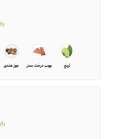
را
ت
ترنج
چوب درخت سدر
جوز هندی
رای
ت