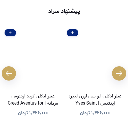
پیشنهاد سراد
عطر ادکلن ایو سن لورن لیبره
عطر ادکلن کرید اونتوس
اینتنس | Yves Saint
مردانه | Creed Aventus for
Men
Laurent Libre Intense
۱٫۴۲۶٫۰۰۰
تومان
۱٫۴۲۶٫۰۰۰
تومان