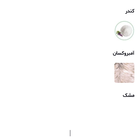
کندر
آمبروکسان
مشک