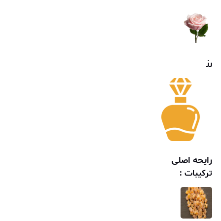
رز
رایحه اصلی
ترکیبات :