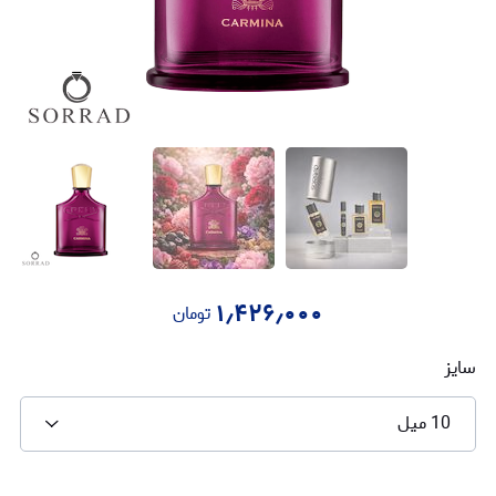
۱٫۴۲۶٫۰۰۰
تومان
سایز
10 میل