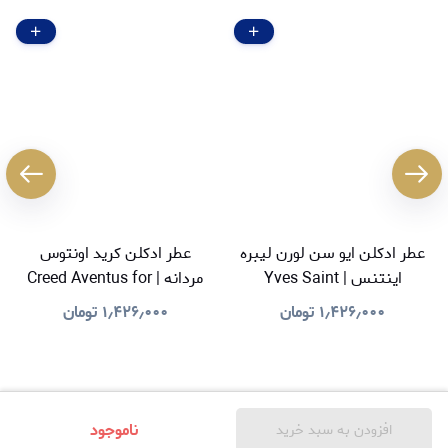
عطر ادکلن ایو سن لورن لیبره
عطر ادکلن کرید اونتوس
اینتنس | Yves Saint
مردانه | Creed Aventus for
Men
Laurent Libre Intense
۱٫۴۲۶٫۰۰۰
تومان
۱٫۴۲۶٫۰۰۰
تومان
ناموجود
افزودن به سبد خرید