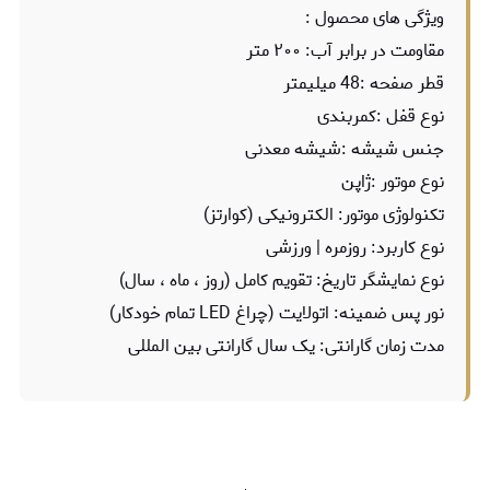
ویژگی های محصول :
مقاومت در برابر آب: ۲۰۰ متر
قطر صفحه :48 میلیمتر
نوع قفل :کمربندی
جنس شیشه :شیشه معدنی
نوع موتور :ژاپن
تکنولوژی موتور: الکترونیکی (کوارتز)
نوع کاربرد: روزمره | ورزشی
نوع نمایشگر تاریخ: تقویم کامل (روز ، ماه ، سال)
نور پس ضمینه: اتولایت (چراغ LED تمام خودکار)
مدت زمان گارانتی: یک سال گارانتی بین المللی