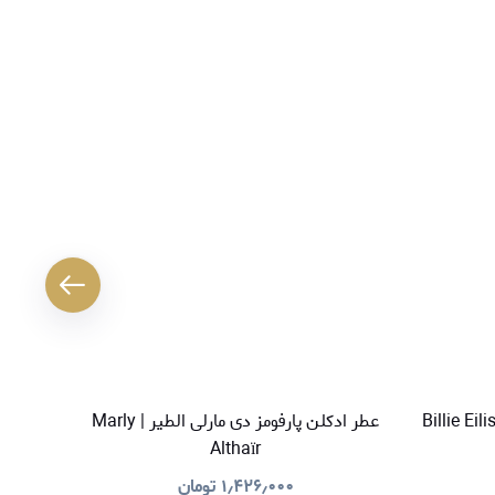
عطر ادکلن پارفومز دی مارلی الطیر | Marly
عطر ادک
Althaïr
۱٫۴۲۶٫۰۰۰
تومان