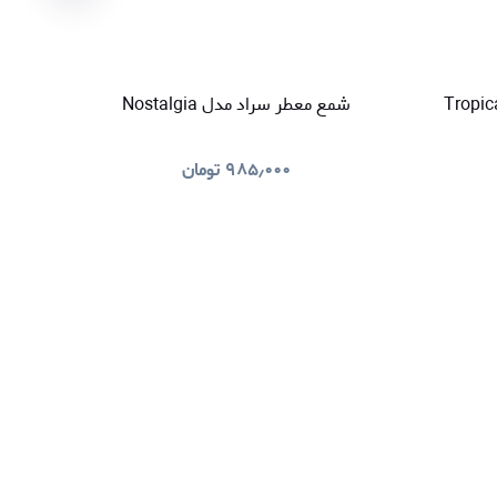
کننده هوا سراد مدل Tropical
شمع معطر سراد مدل Nostalgia
خوشبو کنند
۹۸۵٫۰۰۰
تومان