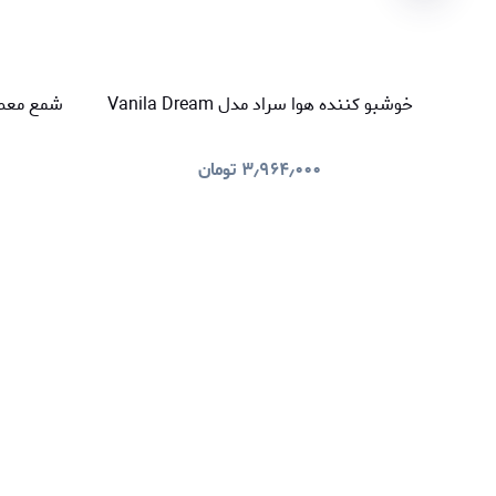
خوشبو کننده هوا سراد مدل Vanila Dream
شمع معطر سراد م
۳٫۹۶۴٫۰۰۰
تومان