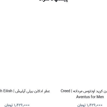
عطر ادکلن کرید اونتوس مردانه | Creed
عطر ادکلن بیلی آیلیش | Billie Eilish Eilish
Aventus for Men
۱٫۴۲۶٫۰۰۰
تومان
۱٫۴۲۶٫۰۰۰
تومان