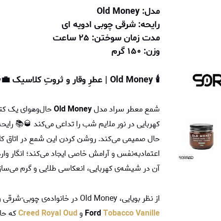
مدل: Old Money
رایحه: شرقی چوبی ادویه ای
مدت زمان سوختن: ۲۵ ساعت
وزن: ۱۵۰ گرم
🕯️ Old Money | عطرِ وقار و ثروتِ کلاسیک 💼✨
شمع معطر سراد مدل
Old Money
حال‌وهوای یک کتا
کهربایی در نور ملایم شب را تداعی می‌کند 🥃📚 رایح
حال صمیمی می‌کند. روشن کردن این شمع در اتاق ک
اعتمادبه‌نفس و آرامش خاصی ایجاد می‌کند؛ انگار وار
آن در شیشه‌ی کهربایی، انعکاسی طلایی و گرم می‌ساز
از نظر بویایی، Old Money در خانواده‌ی چوبی-شرقی و کمی ادویه‌ای قرار می‌گیرد؛ رایحه‌ای شبیه به عطرهای
Tobacco Vanille
Ford
و
Creed Royal Oud
که حال