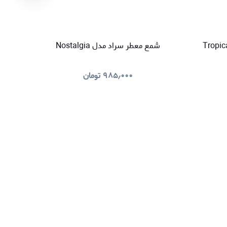
کننده هوا سراد مدل Tropical
شمع معطر سراد مدل Nostalgia
خوشبو کنند
۹۸۵٫۰۰۰
تومان