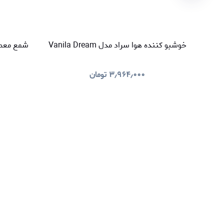
خوشبو کننده هوا سراد مدل Vanila Dream
شمع معطر سراد م
۳٫۹۶۴٫۰۰۰
تومان