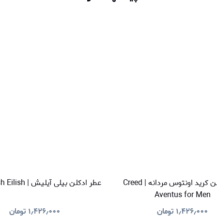
عطر ادکلن کرید اونتوس مردانه | Creed
عطر ادکلن بیلی آیلیش | Billie Eilish Eilish
Aventus for Men
۱٫۴۲۶٫۰۰۰
تومان
۱٫۴۲۶٫۰۰۰
تومان