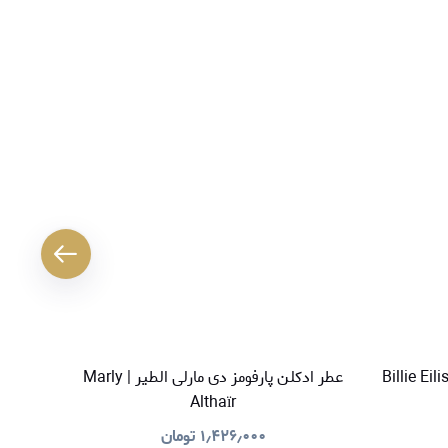
عطر ادکلن پارفومز دی مارلی الطیر | Marly
عطر ادک
Althaïr
۱٫۴۲۶٫۰۰۰
تومان