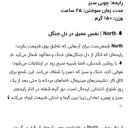
رایحه: چوبی سبز
مدت زمان سوختن: ۲۵ ساعت
وزن: ۱۵۰ گرم
🌲 North | نفسِ عمیق در دلِ جنگل
North
شمعی‌ست برای آن‌هایی که عاشق بوی طبیعتِ بکرند؛
رایحه‌ای که انگار از دل جنگل‌های خنک و مه‌آلود شمال می‌آید 🌫️
🌲 با روشن شدنش، فضا شبیه صبح زود در ارتفاعات می‌شود؛
هوایی تازه، خنک و سبز که ذهن را شفاف می‌کند. این شمع برای
اتاق کار، نشیمن‌های مینیمال، فضاهای مردانه یا حتی بعد از یک
روز شلوغ، انتخابی ایده‌آل است. نور گرم شعله در کنار رایحه‌ی
سبز و چوبی، تعادلی زیبا بین گرما و خنکی طبیعت ایجاد می‌کند 🕯️
✨
از نظر بویایی، North در خانواده‌ی چوبی-آروماتیک قرار می‌گیرد؛