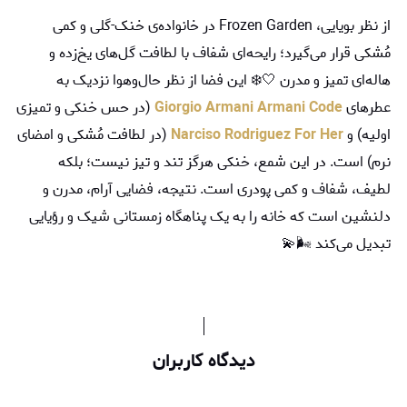
از نظر بویایی، Frozen Garden در خانواده‌ی خنک-گلی و کمی
مُشکی قرار می‌گیرد؛ رایحه‌ای شفاف با لطافت گل‌های یخ‌زده و
هاله‌ای تمیز و مدرن 🤍❄️ این فضا از نظر حال‌و‌هوا نزدیک به
عطرهای
Giorgio Armani Armani Code
(در حس خنکی و تمیزی
اولیه) و
Narciso Rodriguez For Her
(در لطافت مُشکی و امضای
نرم) است. در این شمع، خنکی هرگز تند و تیز نیست؛ بلکه
لطیف، شفاف و کمی پودری است. نتیجه، فضایی آرام، مدرن و
دلنشین است که خانه را به یک پناهگاه زمستانی شیک و رؤیایی
تبدیل می‌کند 🌬️💫
دیدگاه کاربران