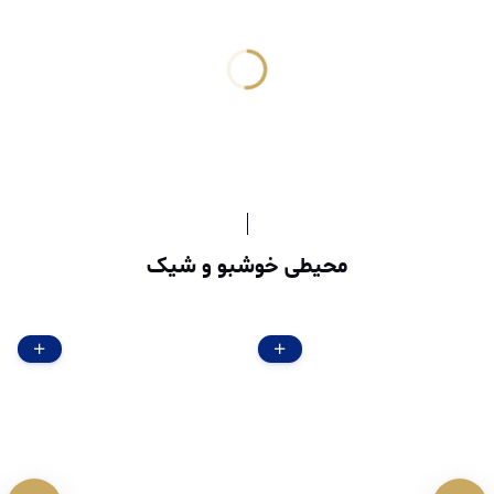
محیطی خوشبو و شیک