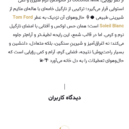
از نظر بویایی، Coconut Milk در خانواده‌ی گرم-شیری و کمی
استوایی قرار می‌گیرد؛ ترکیبی از نارگیل خامه‌ای با هاله‌ای ملایم از
شیرینی طبیعی 🥥🍦 حال‌وهوای آن نزدیک به عطر
Tom Ford
Soleil Blanc
است؛ همان حس لوکس و آفتابی با امضای نارگیل
نرم و کرمی. اما در قالب شمع، این رایحه لطیف‌تر و آرام‌تر جلوه
می‌کند؛ نه اغراق‌آمیز و شیرینِ سنگین، بلکه متعادل، دلنشین و
بسیار راحت‌پوش! نتیجه، فضایی گرم، آرام و کمی رؤیایی است که
حال‌وهوای تعطیلات را به دل خانه می‌آورد 🌴💫
دیدگاه کاربران