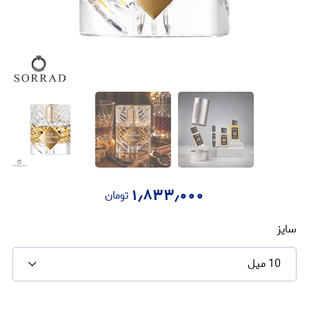
۱٫۸۳۳٫۰۰۰
تومان
سایز
10 میل