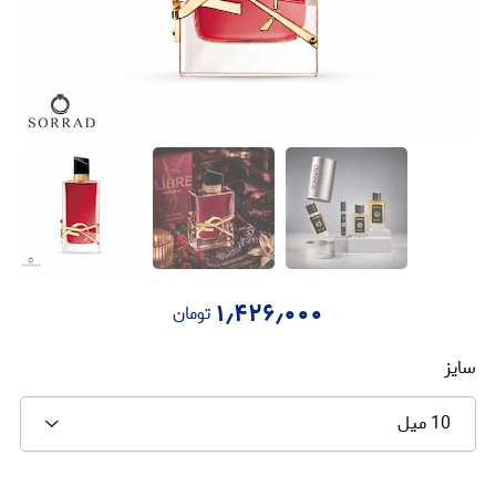
۱٫۴۲۶٫۰۰۰
تومان
سایز
10 میل