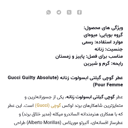
ویژگی های محصول:
گروه بویایی: میوه‌ای
موارد استفاده: رسمی
جنسیت: زنانه
مناسب برای فصل: پاییز و زمستان
رایحه: گرم و شیرین
عطر گوچی گیلتی ابسولوت زنانه (Gucci Guilty Absolute
Pour Femme)
عطر
گوچی گیلتی ابسولوت زنانه
، یکی از جسورانه‌ترین و
متمایزترین شاهکارهای برند لوکس
گوچی (Gucci)
است. این عطر
که با همکاری هنرمندانه الساندرو میکله (مدیر خلاق برند) و
عطرساز افسانه‌ای، آلبرتو موریلاس (Alberto Morillas) طراحی