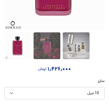
۱٫۴۲۶٫۰۰۰
تومان
سایز
10 میل