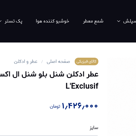
اسپلش
شمع معطر
خوشبو کننده هوا
پک تستر
صفحه اصلی
عطر و ادکلن
کالای فیزیکی
L'Exclusif
۱٫۴۲۶٫۰۰۰
تومان
سایز