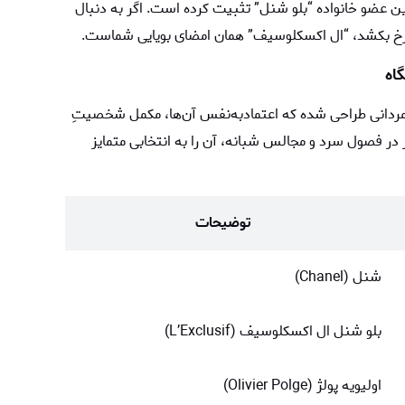
رین عضو خانواده “بلو شنل” تثبیت کرده است. اگر به دنبال
 رخ بکشد، “ال اکسکلوسیف” همان امضای بویایی شماست.
اه
 مردانی طراحی شده که اعتمادبه‌نفس آن‌ها، مکمل شخصیتِ
در فصول سرد و مجالس شبانه، آن را به انتخابی متمایز
توضیحات
شنل (Chanel)
بلو شنل ال اکسکلوسیف (L’Exclusif)
اولیویه پولژ (Olivier Polge)