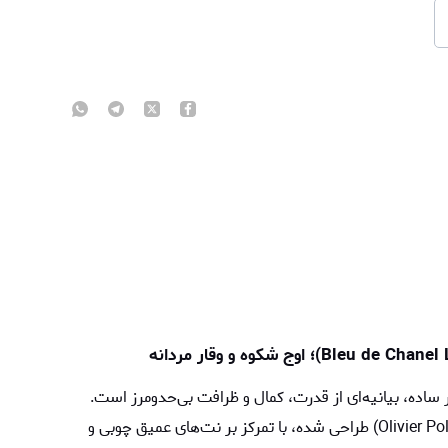
ر ساده، بیانیه‌ای از قدرت، کمال و ظرافت بی‌حد‌ومرز است.
این نسخه که توسط استاد عطرساز، اولیویه پولژ (Olivier Polge) طراحی شده، با تمرکز بر نت‌های عمیق چوبی و