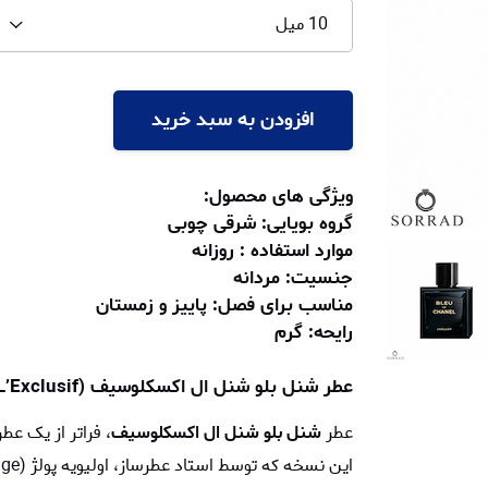
10 میل
افزودن به سبد خرید
ویژگی های محصول:
گروه بویایی: شرقی چوبی
موارد استفاده : روزانه
جنسیت: مردانه
مناسب برای فصل: پاییز و زمستان
رایحه: گرم
عطر شنل بلو شنل ال اکسکلوسیف (Bleu de Chanel L’Exclusif)؛ اوج شکوه و وقار مردانه
عطر
شنل بلو شنل ال اکسکلوسیف
، فراتر از یک عط