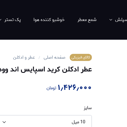
اسپلش
شمع معطر
خوشبو کننده هوا
پک تستر
صفحه اصلی
عطر و ادکلن
کالای فیزیکی
عطر ادکلن کرید اسپایس اند وود | ed Spice and Wood
۱٫۴۲۶٫۰۰۰
تومان
سایز
10 میل