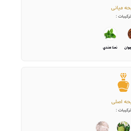
حه میانی
رکیبات :
وان
نعنا هندي
یحه اصلی
رکیبات :