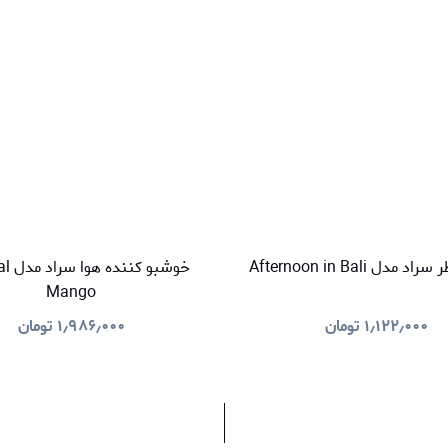
دل Afternoon in Bali
خوشبو 
Mango
۱٫۱۲۲٫۰۰۰
تومان
۱٫۹۸۶٫۰۰۰
تومان