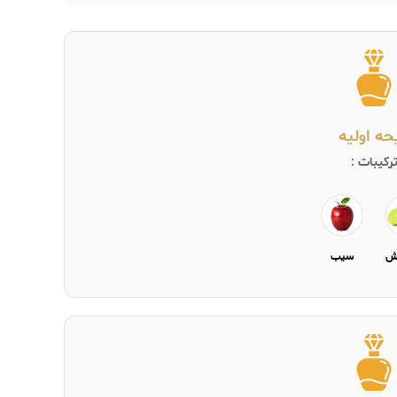
یحه اولیه
رکیبات :
رش
سيب