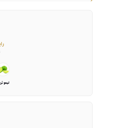
را
ت
ليمو ت