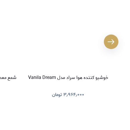
خوشبو کننده هوا سراد مدل Vanila Dream
شمع معطر سراد م
۳٫۹۶۴٫۰۰۰
تومان