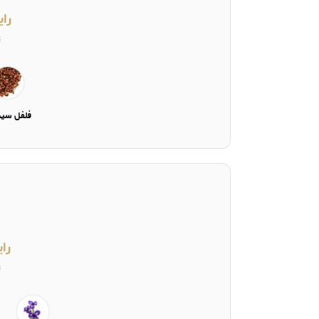
رای
ت
فلفل سيچ
را
ت