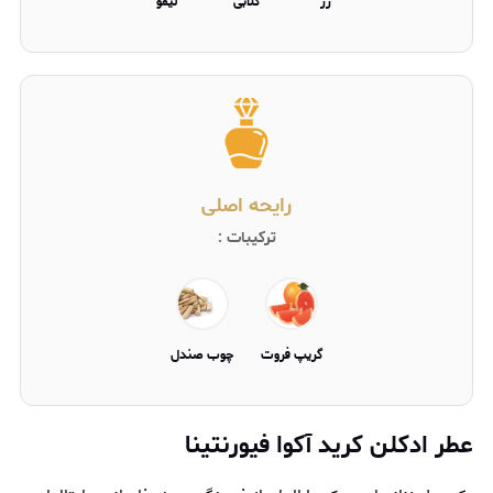
رز
گلابی
لیمو
رایحه اصلی
ترکیبات :
گریپ فروت
چوب صندل
عطر ادکلن کرید آکوا فیورنتینا