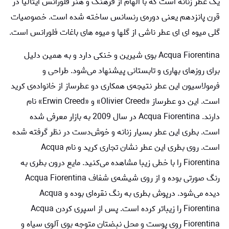
یک عطر زنانه‌ است که با الهام از فرهنگ و هنر فلورانس ایتالیا در
قرن پانزدهم یعنی دوره‌ی رنسانس ساخته شده است. خصوصیات
گلی میوه ای ای عطر ناشی از گلها و میوه های باغات فلورانس است.
Acqua Fiorentina بوی شیرین و خنکی دارد و به همین دلیل
برای روزهای بهاری و تابستانی پیشنهاد می‌شود. طراحی و
فرمولاسیون این عطر نتیجه‌ی همکاری دو عطرساز از خانواده‌ی کرید
است. این دو عطرساز «Olivier Creed» و «Erwin Creed» نام
دارند. Acqua Fiorentina در سال 2009 به بازار معرفی شده
است. بطری این عطر بسیار زنانه و خوش‌دست در نظر گرفته شده
است. روی بطری این عطر نشان تجاری کرید و نام Acqua
Fiorentina را با خطی زیبا مشاهده می‌کنید. مایع درون بطری به
رنگ صورتی بوده و از روی شیشه‌ی شفاف Acqua Fiorentina
دیده می‌شود. درپوش بطری به رنگ نقره‌ای بوده و Acqua
Fiorentina را زیباتر کرده است. پس از اسپری کردن Acqua
Fiorentina روی پوست و محل نبضتان متوجه بوی آلوی سیاه و