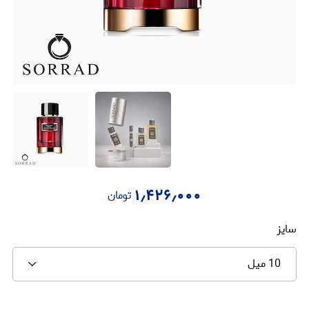
۱٫۴۲۶٫۰۰۰
تومان
سایز
10 میل