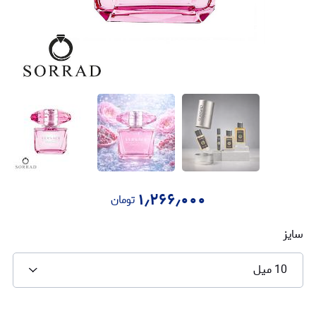
۱٫۲۶۶٫۰۰۰
تومان
سایز
10 میل