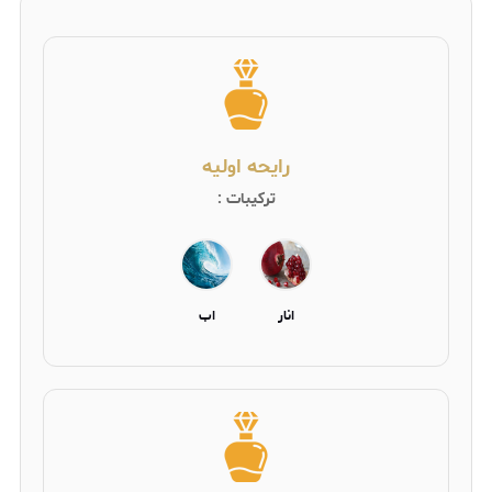
رایحه اولیه
ترکیبات :
انار
اب