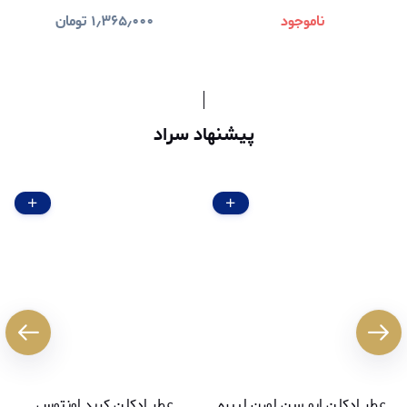
ناموجود
۱٫۳۶۵٫۰۰۰
تومان
پیشنهاد سراد
عطر ادکلن ایو سن لورن لیبره
عطر ادکلن کرید اونتوس