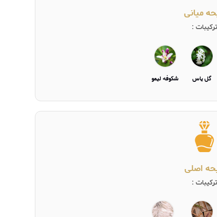
حه میانی
رکیبات :
گل ياس
شكوفه ليمو
یحه اصلی
رکیبات :