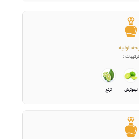
یحه اولیه
رکیبات :
لیموترش
ترنج