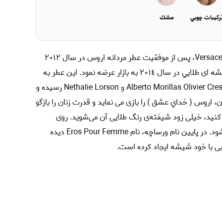
ركيبات چوبي
مشك
عطر ادکلن ورساچه اروس زنانه-Versace Eros Pour Femme، پس از موفقیت عطر مردانه اروس در سال ٢٠١٢
كمپاني ورساچ همتای زنانه این عطر دلفريب را در شیشه ای طلايي در سال ٢٠١٤ به بازار عرضه نمود. این عطر به
امضاي عطرسازان معروف شركت Firmenchi يعني Alberto Morillas Olivier Cresp و Nethalie Lorson رسيده و
 اروس ( خداي عشق ) را بازی می نماید و قدرت زنان را بازگو
کنید، خیلی زود شیفته‌ی رنگ طلایی آن می‌شوید. روی
شیشه، نام و نشان تجاری ورساچه به‌خوبی دیده می‌شود. در پایین نام ورساچه، نام Eros Pour Femme دیده
ی با خود شیشه ایجاد کرده است.