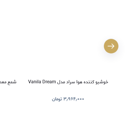
خوشبو کننده هوا سراد مدل Vanila Dream
شمع معطر سراد م
۳٫۹۶۴٫۰۰۰
تومان