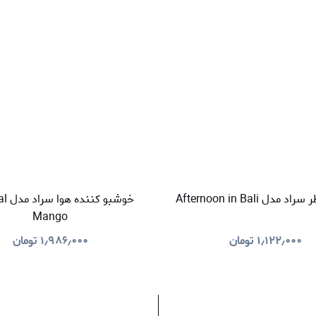
دل Afternoon in Bali
خوشبو 
Mango
۱٫۱۲۲٫۰۰۰
تومان
۱٫۹۸۶٫۰۰۰
تومان