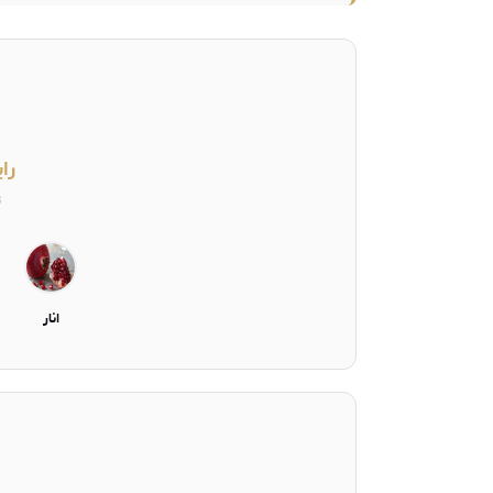
را
ت
انار