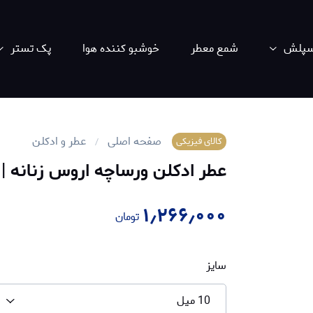
اسپلش
شمع معطر
خوشبو کننده هوا
پک تستر
صفحه اصلی
عطر و ادکلن
کالای فیزیکی
عطر ادکلن ورساچه اروس زنانه | Versace Eros Pour Femme
۱٫۲۶۶٫۰۰۰
تومان
سایز
10 میل