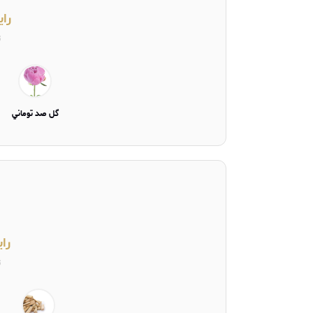
رای
ت
گل صد توماني
را
ت