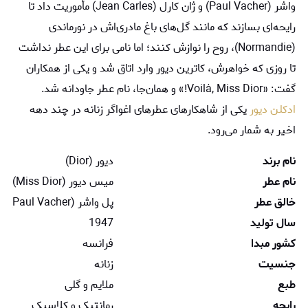
واشر (Paul Vacher) و ژان کارل (Jean Carles) مأموریت داد تا
رایحه‌ای بسازند که مانند گل‌های باغ مادری‌اش در نورماندی
(Normandie)، روح را نوازش کنند؛ اما نامی برای این عطر نداشت
تا روزی که خواهرش، کاترین دیور وارد اتاق شد و یکی از همکاران
گفت: «Voilà, Miss Dior!» و همان‌جا، نام عطر جاودانه شد.
ادکلن دیور
یکی از شاهکارهای عطرهای اغواگر زنانه در چند دهه
اخیر به شمار می‌رود.
نام برند
دیور (Dior)
نام عطر
میس دیور (Miss Dior)
خالق عطر
پل واشر (Paul Vacher) و ژان کارل (Jean Carles)
سال تولید
1947
کشور مبدا
فرانسه
جنسیت
زنانه
طبع
ملایم و گلی
رایحه
رمانتیک و کلاسیک