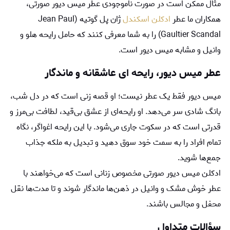
مثال ممکن است در صورت ناموجودی عطر میس دیور صورتی،
همکاران ما عطر
ادکلن اسکندل
ژان پل گوتیه (Jean Paul
Gaultier Scandal) را به شما معرفی کنند که حامل رایحه هلو و
وانیل و مشابه میس دیور است.
عطر میس دیور، رایحه ای عاشقانه و ماندگار
میس دیور فقط یک عطر نیست؛ او قصه‌ زنی ا‌ست که در دل شب،
بانگ شادی سر می‌دهد. او رایحه‌ای از عشق بی‌قید، لطافت بی‌مرز و
قدرتی است که در سکوت جاری‌ می‌شود. با این رایحه اغواگر، نگاه
تمام افراد را به سمت خود سوق دهید و تبدیل به ملکه جذاب
جمع‌ها شوید.
ادکلن میس دیور صورتی مخصوص زنانی است که می‌خواهند با
عطر خوش مشک و وانیل در ذهن‌ها ماندگار شوند و تا مدت‌ها نقل
محفل و مجالس باشند.
سؤالات متداول