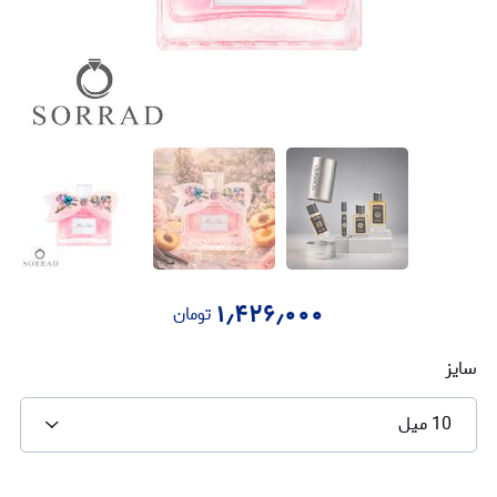
۱٫۴۲۶٫۰۰۰
تومان
سایز
10 میل