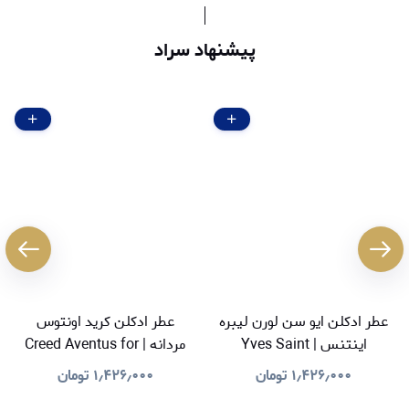
پیشنهاد سراد
عطر ادکلن ایو سن لورن لیبره
عطر ادکلن کرید اونتوس
اینتنس | Yves Saint
مردانه | Creed Aventus for
Men
Laurent Libre Intense
۱٫۴۲۶٫۰۰۰
تومان
۱٫۴۲۶٫۰۰۰
تومان