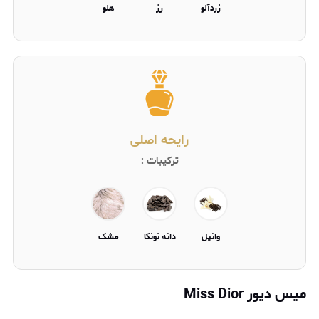
زردآلو
رز
هلو
رایحه اصلی
ترکیبات :
وانیل
دانه تونکا
مشک
میس دیور Miss Dior