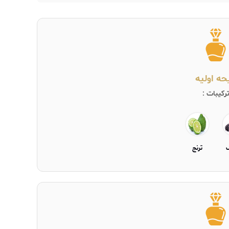
یحه اولیه
رکیبات :
ترنج