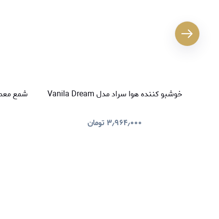
خوشبو کننده هوا سراد مدل Vanila Dream
شمع معطر سراد م
۳٫۹۶۴٫۰۰۰
تومان