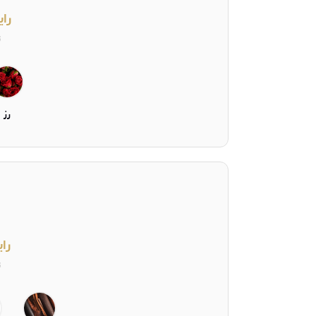
رای
ت
رز
را
ت