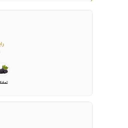
را
ت
تمشک