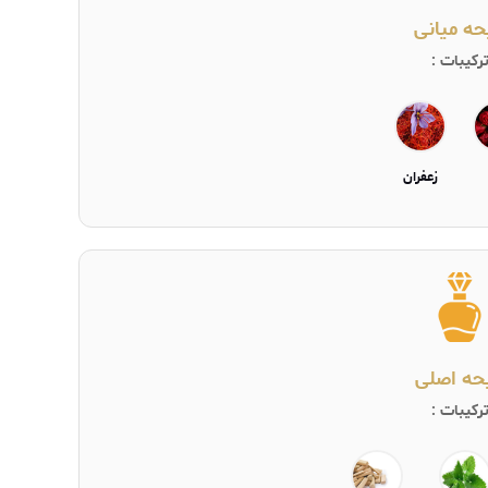
حه میانی
رکیبات :
زعفران
یحه اصلی
رکیبات :