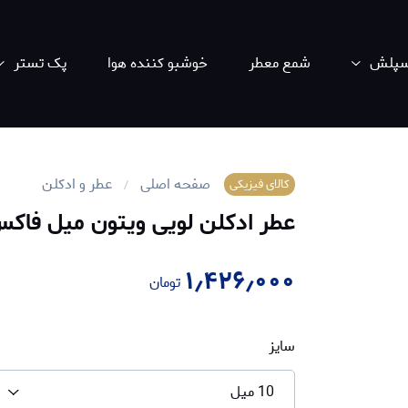
اسپلش
شمع معطر
خوشبو کننده هوا
پک تستر
صفحه اصلی
عطر و ادکلن
کالای فیزیکی
عطر ادکلن لویی ویتون میل فاکس |  Vuitton Mille Feux
۱٫۴۲۶٫۰۰۰
تومان
سایز
10 میل