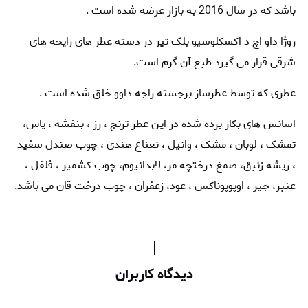
باشد که در سال 2016 به بازار عرضه شده است .
روژا داو اچ د اکسکلوسیو بلک تیر در دسته عطر های
رایحه های
شرقی
قرار می گیرد طبع آن گرم است.
عطری که توسط عطرساز برجسته
راجه داوو
خلق شده است .
اسانس های بکار برده شده در این عطر ترنج ، رز ، بنفشه ، یاس،
تمشک ، لوبان ، مشک ، وانیل ، نعناع هندی ، چوب صندل سفید
، ریشه زنبق، صمغ درختچه مر، لابدانیوم، چوب کشمیر ، فلفل ،
عنبر، جیر ، اوپوپوناکس ، عود، زعفران ، چوب درخت قان می باشد.
دیدگاه کاربران