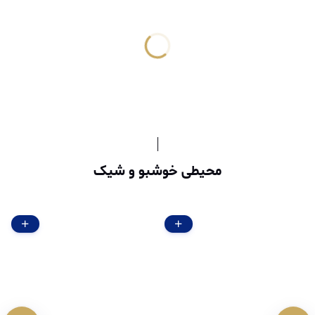
محیطی خوشبو و شیک