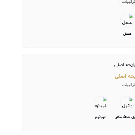
رکیبات :
عسل
یحه اصلی
رکیبات :
یل ماداگاسکار
الیبانوم