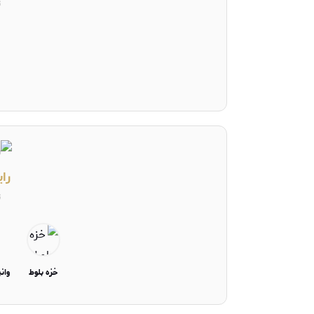
ت
را
ت
خزه بلوط
وان