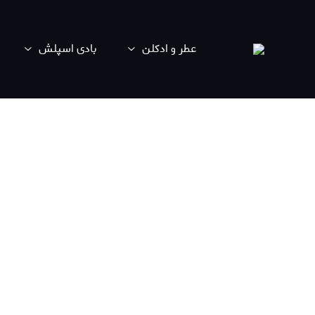
عطر و ادکلن
بادی اسپلش