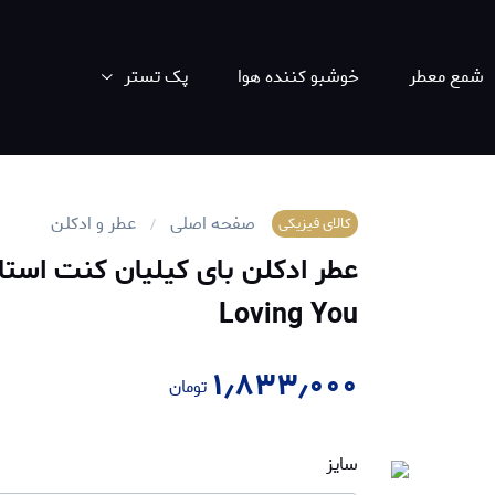
شمع معطر
خوشبو کننده هوا
پک تستر
صفحه اصلی
عطر و ادکلن
کالای فیزیکی
Loving You
۱٫۸۳۳٫۰۰۰
تومان
سایز