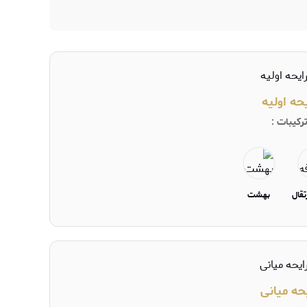
یحه اولیه
رکیبات :
تقال
بهشت
حه میانی