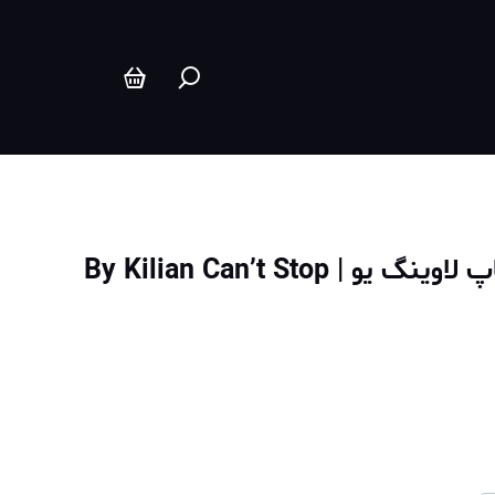
عطر ادکلن بای کیلیان کنت استاپ لاوینگ یو | By Kilian Can’t Stop