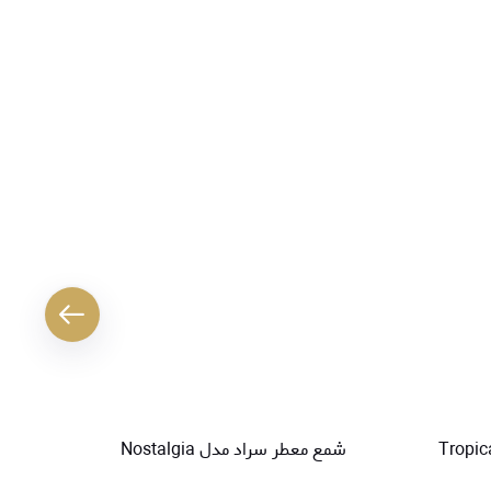
کننده هوا سراد مدل Tropical
شمع معطر سراد مدل Nostalgia
خوشبو کنند