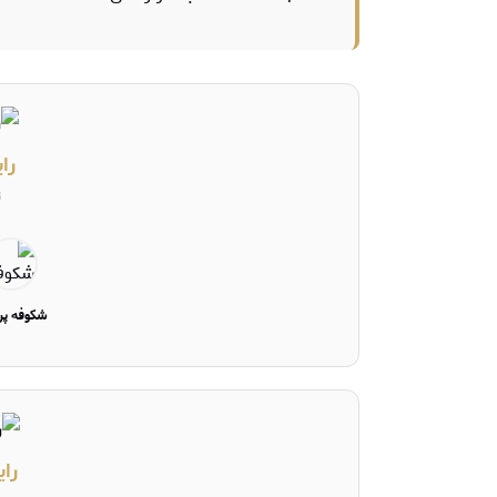
را
ت
شکوفه پر
رای