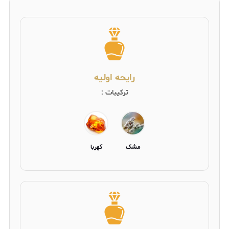
رایحه اولیه
ترکیبات :
مشک
کهربا