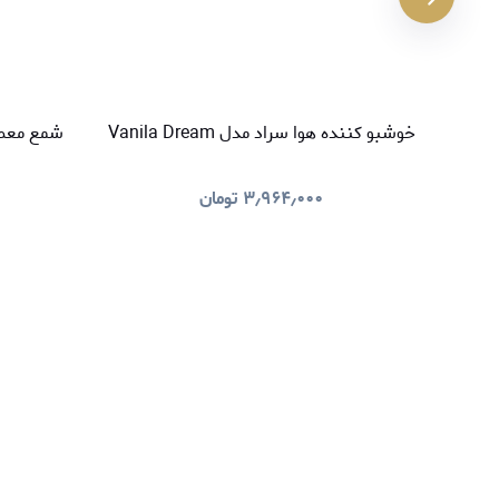
خوشبو کننده هوا سراد مدل Vanila Dream
شمع معطر سراد م
۳٫۹۶۴٫۰۰۰
تومان