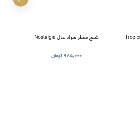
کننده هوا سراد مدل Tropical
شمع معطر سراد مدل Nostalgia
خوشبو کنند
۹۸۵٫۰۰۰
تومان