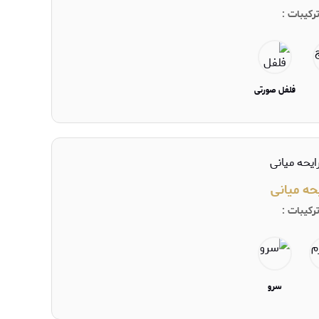
رکیبات :
فلفل صورتی
حه میانی
رکیبات :
سرو