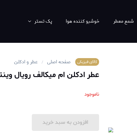
شمع معطر
خوشبو کننده هوا
پک تستر
صفحه اصلی
عطر و ادکلن
کالای فیزیکی
عطر ادکلن ام میکالف رویال وینتج | allef - Royal Vintage
ناموجود
افزودن به سبد خرید