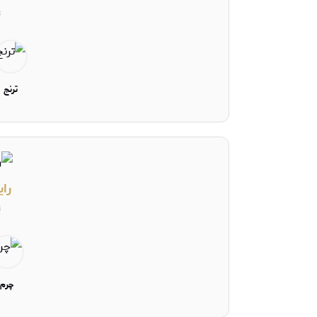
ت
ترنج
رای
ت
چرم