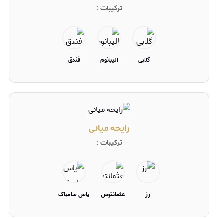
ترکیبات :
گلابی
الیبانوم
فندق
رایحه میانی
ترکیبات :
رز
عثمانتوس
یاس سامباک