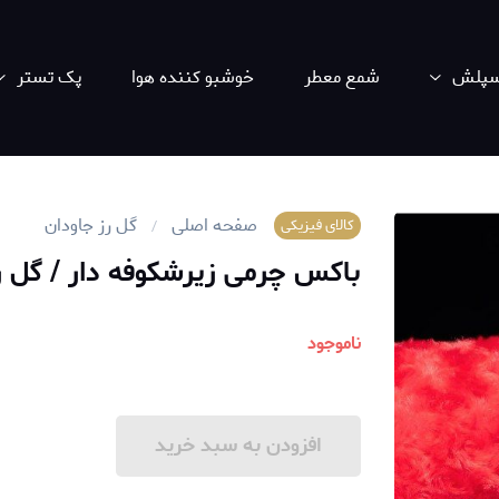
اسپلش
شمع معطر
خوشبو کننده هوا
پک تستر
صفحه اصلی
گل رز جاودان
کالای فیزیکی
باکس چرمی زیرشکوفه دار / گل ر
ناموجود
افزودن به سبد خرید