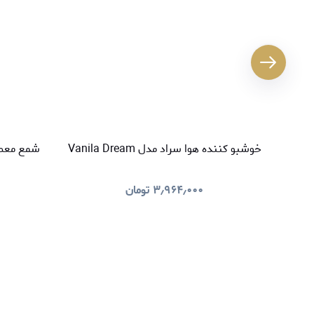
خوشبو کننده هوا سراد مدل Vanila Dream
شمع معطر سراد م
۳٫۹۶۴٫۰۰۰
تومان