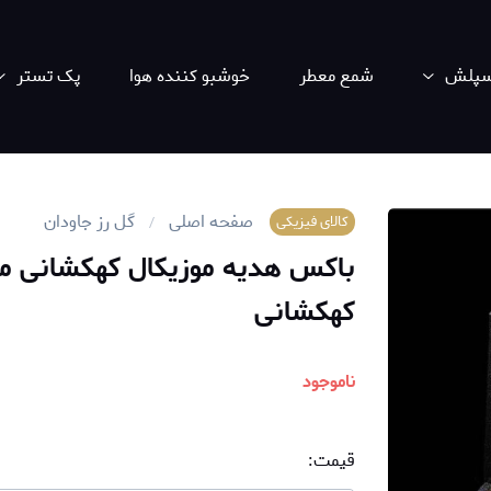
اسپلش
شمع معطر
خوشبو کننده هوا
پک تستر
صفحه اصلی
گل رز جاودان
کالای فیزیکی
باکس هدیه موزیکال کهکشانی م
کهکشانی
ناموجود
قیمت: