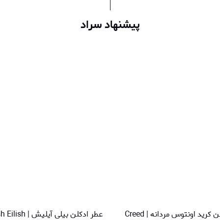
پیشنهاد سراد
عطر ادکلن کرید اونتوس مردانه | Creed
عطر ادکلن بیلی آیلیش | Billie Eilish Eilish