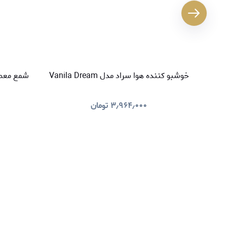
خوشبو کننده هوا سراد مدل Vanila Dream
شمع معطر سراد م
۳٫۹۶۴٫۰۰۰
تومان