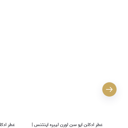
عطر ادکلن ایو سن لورن لیبره اینتنس |