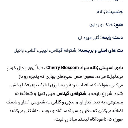
جنسیت:
زنانه
طبع:
خنک و بهاری
دسته رایحه:
گلی میوه ای
نت های اصلی و برجسته:
شکوفه گیلاس، لیچی، گلابی، وانیل
بادی اسپلش زنانه سراد Cherry Blossom
دقیقاً بوی «حالِ خوبِ
بی‌دلیل» می‌ده. همون حس صبح‌های بهاری که پنجره رو باز
می‌کنی، هوا خنکه، آفتاب نرمه و یه انرژی لطیف توی فضا پخش
شده. شروع رایحه با
شکوفه‌ی گیلاس
خیلی تمیز و شفافه؛ نه
مصنوعی، نه تند. کنار اون،
لیچی
و
گلابی
یه شیرینی آبدار و بانمک
اضافه می‌کنن که عطر رو سرزنده، شاد و دوست‌داشتنی می‌کنه؛
جوری که ناخودآگاه لبخند میاد رو لبت.