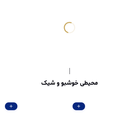
محیطی خوشبو و شیک