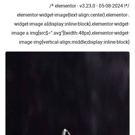
/*! elementor - v3.23.0 - 05-08-2024 */
.elementor-widget-image{text-align:center}.elementor-
widget-image a{display:inline-block}.elementor-widget-
image a img[src$=".svg"]{width:48px}.elementor-widget-
image img{vertical-align:middle;display:inline-block}