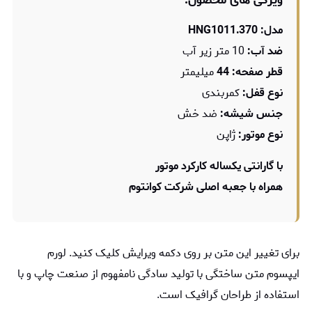
ویژگی های محصول:
مدل: HNG1011.370
ضد آب:
10 متر زیر آب
قطر صفحه: 44
میلیمتر
نوع قفل:
کمربندی
جنس شیشه:
ضد خش
نوع موتور:
ژاپن
با گارانتی یکساله کارکرد موتور
برای تغییر این متن بر روی دکمه ویرایش کلیک کنید. لورم
ایپسوم متن ساختگی با تولید سادگی نامفهوم از صنعت چاپ و با
استفاده از طراحان گرافیک است.