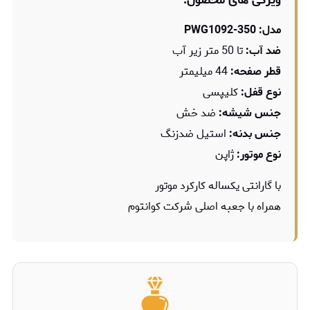
ویژگی های محصول:
مدل: PWG1092-350
ضد آب:
تا 50 متر زیر آب
قطر صفحه:
44 میلیمتر
نوع قفل:
کلیپسی
جنس شیشه:
ضد خش
جنس بدنه:
استیل ضدزنگ
نوع موتور:
ژاپن