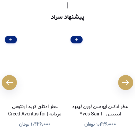
پیشنهاد سراد
عطر ادکلن ایو سن لورن لیبره
عطر ادکلن کرید اونتوس
اینتنس | Yves Saint
مردانه | Creed Aventus for
Men
Laurent Libre Intense
۱٫۴۲۶٫۰۰۰
تومان
۱٫۴۲۶٫۰۰۰
تومان