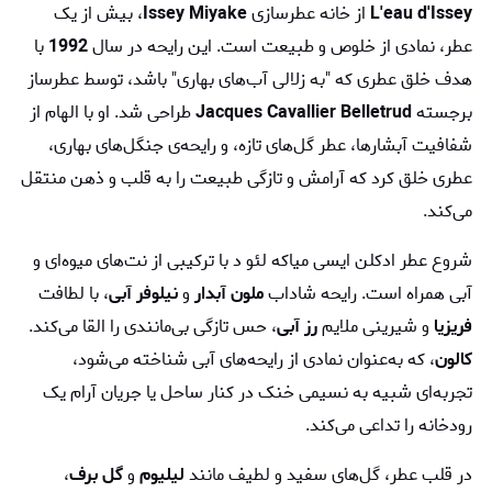
L'eau d'Issey
از خانه عطرسازی
Issey Miyake
، بیش از یک
عطر، نمادی از خلوص و طبیعت است. این رایحه در سال
1992
با
هدف خلق عطری که "به زلالی آب‌های بهاری" باشد، توسط عطرساز
برجسته
Jacques Cavallier Belletrud
طراحی شد. او با الهام از
شفافیت آبشارها، عطر گل‌های تازه، و رایحه‌ی جنگل‌های بهاری،
عطری خلق کرد که آرامش و تازگی طبیعت را به قلب و ذهن منتقل
می‌کند.
شروع عطر ادکلن ایسی میاکه لئو د با ترکیبی از نت‌های میوه‌ای و
آبی همراه است. رایحه شاداب
ملون آبدار
و
نیلوفر آبی
، با لطافت
فریزیا
و شیرینی ملایم
رز آبی
، حس تازگی بی‌مانندی را القا می‌کند.
کالون
، که به‌عنوان نمادی از رایحه‌های آبی شناخته می‌شود،
تجربه‌ای شبیه به نسیمی خنک در کنار ساحل یا جریان آرام یک
رودخانه را تداعی می‌کند.
در قلب عطر، گل‌های سفید و لطیف مانند
لیلیوم
و
گل برف
،