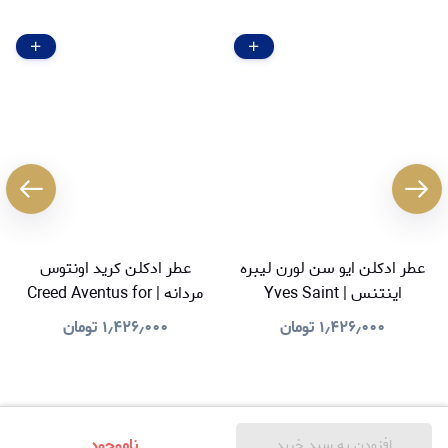
عطر ادکلن ایو سن لورن لیبره
عطر ادکلن کرید اونتوس
اینتنس | Yves Saint
مردانه | Creed Aventus for
Men
Laurent Libre Intense
۱٫۴۲۶٫۰۰۰
تومان
۱٫۴۲۶٫۰۰۰
تومان
ناموجود
افزودن به سبد خرید